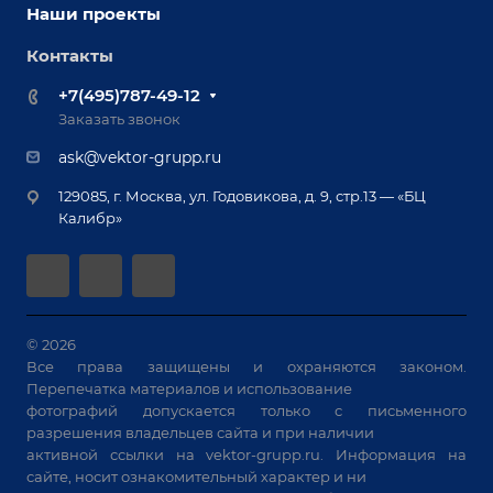
Оснастка для сварочных столов
Наши проекты
Сервисное обслуживание
Отзывы
Роботизация
Обучение
Контакты
Выставки и мероприятия
Ручная лазерная сварка и очистка
Доставка
Вопрос ответ
+7(495)787-49-12
Оборудование для приварки крепежа
Лизинг
Реквизиты
Заказать звонок
Приварной крепеж
Демонстрация оборудования
Документы
ask@vektor-grupp.ru
Специализированные решения для сварки
Монтаж
Вакансии
крупногабаритных изделий
129085, г. Москва, ул. Годовикова, д. 9, стр.13 — «БЦ
Гарантия
Позиционеры и вращатели
Калибр»
Аудит производства на предмет возможности
Сварочные аппараты
автоматизации
Вакуумные траверсы
Зачистные станки
Машины контактной сварки
© 2026
Все права защищены и охраняются законом.
Универсальные зажимы
Перепечатка материалов и использование
Системы аспирации
фотографий допускается только с письменного
Станки лазерной резки
разрешения владельцев сайта и при наличии
активной ссылки на
vektor-grupp.ru
. Информация на
Решения для учебных заведений
сайте, носит ознакомительный характер и ни