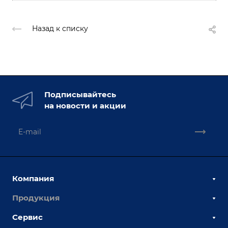
Назад к списку
Подписывайтесь
на новости и акции
Компания
Продукция
О компании
Наши сотрудники
Сервис
Сборочно-сварочные столы
Наши партнеры