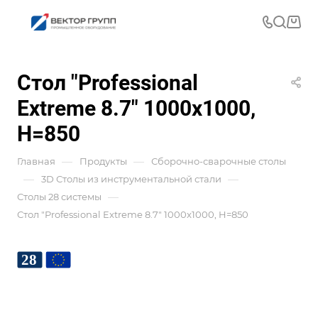
Стол "Professional
Extreme 8.7" 1000x1000,
H=850
—
—
Главная
Продукты
Сборочно-сварочные столы
—
—
3D Столы из инструментальной стали
—
Столы 28 системы
Стол "Professional Extreme 8.7" 1000x1000, H=850