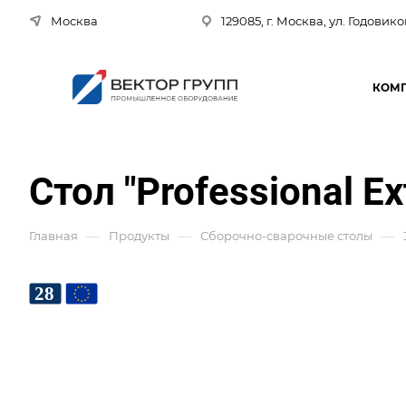
Москва
129085, г. Москва, ул. Годовико
КОМ
Стол "Professional E
—
—
—
Главная
Продукты
Сборочно-сварочные столы