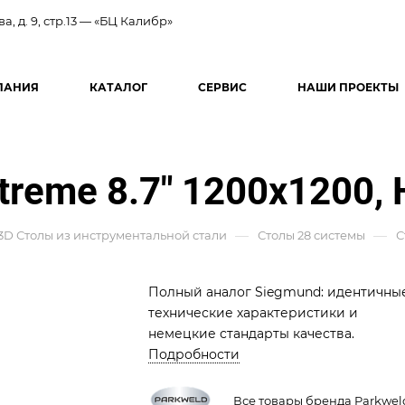
ва, д. 9, стр.13 — «БЦ Калибр»
ПАНИЯ
КАТАЛОГ
СЕРВИС
НАШИ ПРОЕКТЫ
xtreme 8.7" 1200x1200,
—
—
3D Столы из инструментальной стали
Столы 28 системы
С
Полный аналог Siegmund: идентичны
технические характеристики и
немецкие стандарты качества.
Подробности
Все товары бренда Parkwel