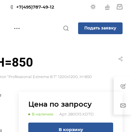
+7(495)787-49-12
Подать заявку
 H=850
тол "Professional Extreme 8.7" 1200x1200, H=850
е
Цена по зап
р
осу
В наличии
Арт.
280015.XD7D.
В корзину
d