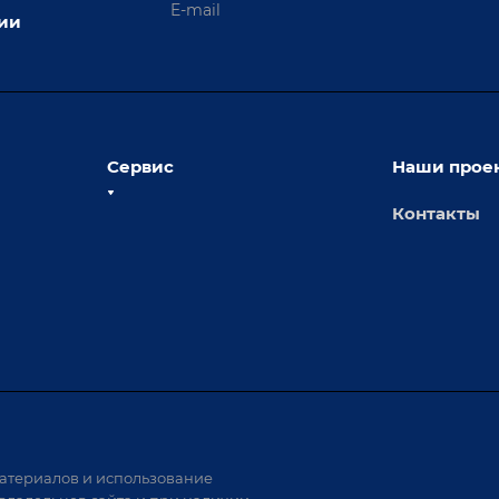
ции
Сервис
Наши прое
Контакты
толы
Сервисное обслуживание
х столов
Обучение
Доставка
а и
Лизинг
Демонстрация оборудования
иварки
Монтаж
Гарантия
Аудит производства на предмет
 решения
возможности автоматизации
атериалов и использование
аритных