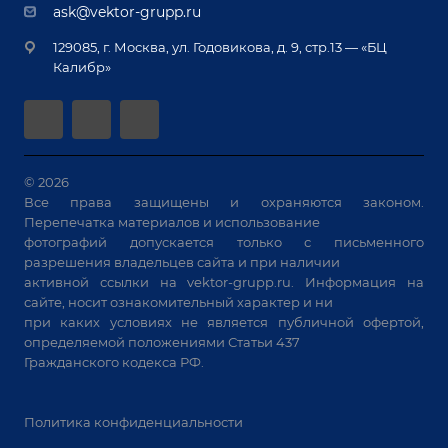
Документы
ask@vektor-grupp.ru
Специализированные решения для сварки
Монтаж
Вакансии
крупногабаритных изделий
129085, г. Москва, ул. Годовикова, д. 9, стр.13 — «БЦ
Гарантия
Позиционеры и вращатели
Калибр»
Аудит производства на предмет возможности
Сварочные аппараты
автоматизации
Вакуумные траверсы
Зачистные станки
Машины контактной сварки
© 2026
Все права защищены и охраняются законом.
Универсальные зажимы
Перепечатка материалов и использование
Системы аспирации
фотографий допускается только с письменного
Станки лазерной резки
разрешения владельцев сайта и при наличии
активной ссылки на
vektor-grupp.ru
. Информация на
Решения для учебных заведений
сайте, носит ознакомительный характер и ни
при каких условиях не является публичной офертой,
определяемой положениями Статьи 437
Гражданского кодекса РФ.
Политика конфиденциальности