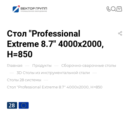
Стол "Professional
Extreme 8.7" 4000x2000,
H=850
—
—
Главная
Продукты
Сборочно-сварочные столы
—
—
3D Столы из инструментальной стали
—
Столы 28 системы
Стол "Professional Extreme 8.7" 4000x2000, H=850