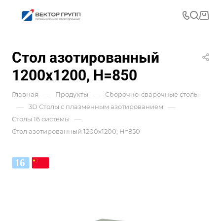
Стол азотированный
1200x1200, H=850
—
—
Главная
Продукты
Сборочно-сварочные столы
—
—
3D Столы с плазменным азотированием
—
Столы 16 системы
Стол азотированный 1200x1200, H=850