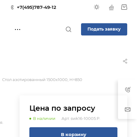
+7(495)787-49-12
Подать заявку
Стол азотированный 1500x1000, H=850
Цена по зап
р
осу
В наличии
Арт.
swk16-10005.P.
я.
В корзину