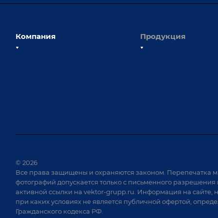
Компания
Продукция
О компании
Сборочно-сварочные с
Наши сотрудники
Оснастка для сварочны
Наши партнеры
Роботизация
Отзывы
Ручная лазерная сварк
очистка
Выставки и мероприятия
Оборудование для пр
Вопрос ответ
крепежа
Реквизиты
Приварной крепеж
Документы
© 2026
Специализированные
Все права защищены и охраняются законом. Перепечатка м
Вакансии
для сварки крупногаб
фотографий допускается только с письменного разрешения 
изделий
активной ссылки на
vektor-grupp.ru
. Информация на сайте, 
Позиционеры и враща
при каких условиях не является публичной офертой, опред
Гражданского кодекса РФ.
Сварочные аппараты