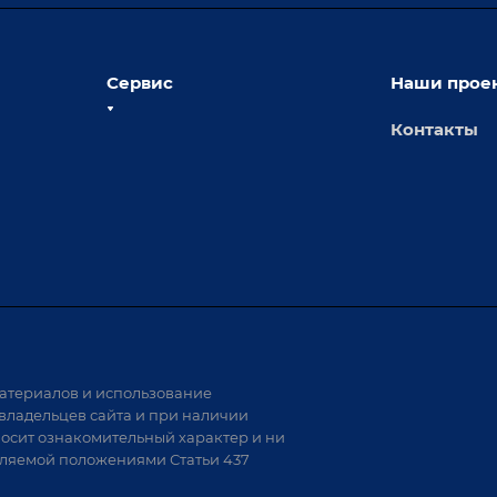
Сервис
Наши прое
Контакты
толы
Сервисное обслуживание
х столов
Обучение
Доставка
а и
Лизинг
Демонстрация оборудования
иварки
Монтаж
Гарантия
Аудит производства на предмет
 решения
возможности автоматизации
атериалов и использование
аритных
владельцев сайта и при наличии
носит ознакомительный характер и ни
тели
еляемой положениями Статьи 437