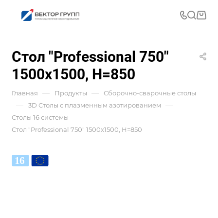
Стол "Professional 750"
1500x1500, H=850
—
—
Главная
Продукты
Сборочно-сварочные столы
—
—
3D Столы с плазменным азотированием
—
Столы 16 системы
Стол "Professional 750" 1500x1500, H=850