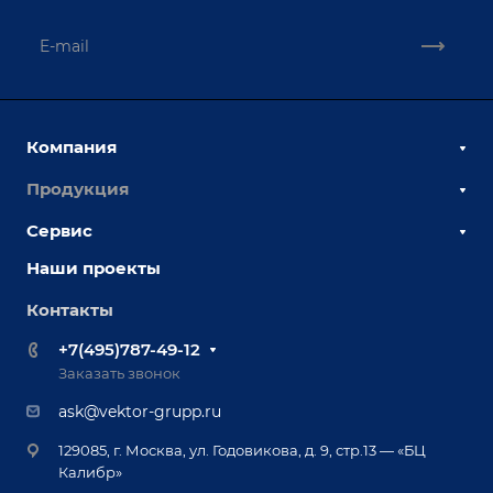
Компания
Продукция
О компании
Наши сотрудники
Сервис
Сборочно-сварочные столы
Наши партнеры
Оснастка для сварочных столов
Наши проекты
Сервисное обслуживание
Отзывы
Роботизация
Обучение
Контакты
Выставки и мероприятия
Ручная лазерная сварка и очистка
Доставка
Вопрос ответ
+7(495)787-49-12
Оборудование для приварки крепежа
Лизинг
Реквизиты
Заказать звонок
Приварной крепеж
Демонстрация оборудования
Документы
ask@vektor-grupp.ru
Специализированные решения для сварки
Монтаж
Вакансии
крупногабаритных изделий
129085, г. Москва, ул. Годовикова, д. 9, стр.13 — «БЦ
Гарантия
Позиционеры и вращатели
Калибр»
Аудит производства на предмет возможности