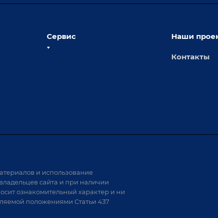
Сервис
Наши прое
Контакты
толы
Сервисное обслуживание
х столов
Обучение
Доставка
а и
Лизинг
Демонстрация оборудования
иварки
Монтаж
Гарантия
Аудит производства на предмет
 решения
возможности автоматизации
атериалов и использование
аритных
владельцев сайта и при наличии
носит ознакомительный характер и ни
тели
еляемой положениями Статьи 437