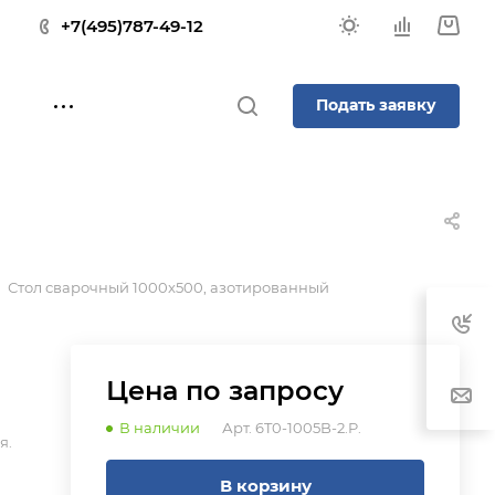
+7(495)787-49-12
Подать заявку
Стол сварочный 1000x500, азотированный
Цена по зап
р
осу
В наличии
Арт.
6T0-1005B-2.P.
я.
В корзину