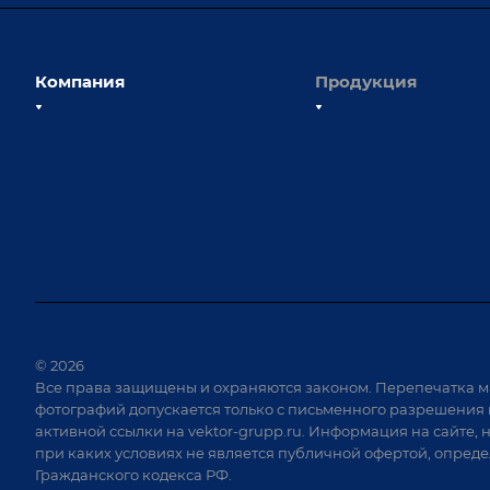
Компания
Продукция
О компании
Сборочно-сварочные с
Наши сотрудники
Оснастка для сварочны
Наши партнеры
Роботизация
Отзывы
Ручная лазерная сварк
очистка
Выставки и мероприятия
Оборудование для пр
Вопрос ответ
крепежа
Реквизиты
Приварной крепеж
Документы
© 2026
Специализированные
Все права защищены и охраняются законом. Перепечатка м
Вакансии
для сварки крупногаб
фотографий допускается только с письменного разрешения 
изделий
активной ссылки на
vektor-grupp.ru
. Информация на сайте, 
Позиционеры и враща
при каких условиях не является публичной офертой, опред
Гражданского кодекса РФ.
Сварочные аппараты