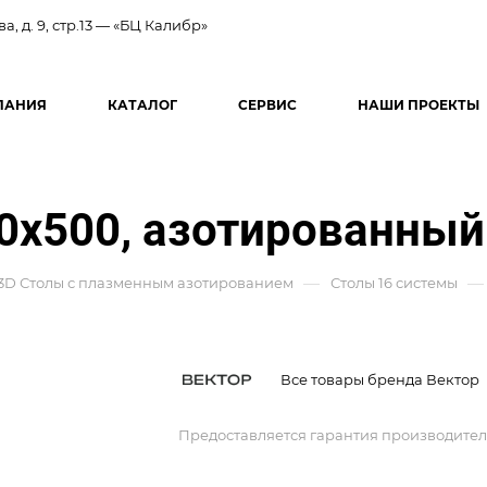
ва, д. 9, стр.13 — «БЦ Калибр»
ПАНИЯ
КАТАЛОГ
СЕРВИС
НАШИ ПРОЕКТЫ
0x500, азотированный
—
—
3D Столы с плазменным азотированием
Столы 16 системы
Все товары бренда Вектор
Предоставляется гарантия производител