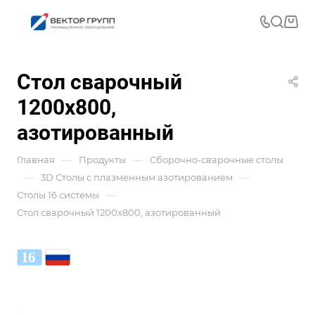
Стол сварочный
1200x800,
азотированный
—
—
Главная
Продукты
Сборочно-сварочные столы
—
—
3D Столы с плазменным азотированием
—
Столы 16 системы
Стол сварочный 1200x800, азотированный