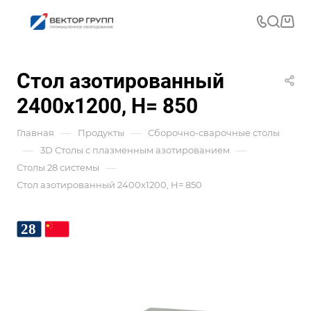
Стол азотированный
2400x1200, Н= 850
—
—
Главная
Продукты
Сборочно-сварочные столы
—
—
3D Столы с плазменным азотированием
—
Столы 28 системы
Стол азотированный 2400x1200, Н= 850