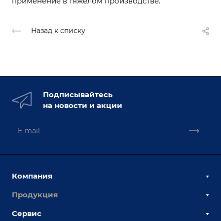
применение в тяжелом производстве.
Назад к списку
Подписывайтесь
на новости и акции
Компания
Продукция
О компании
Наши сотрудники
Сервис
Сборочно-сварочные столы