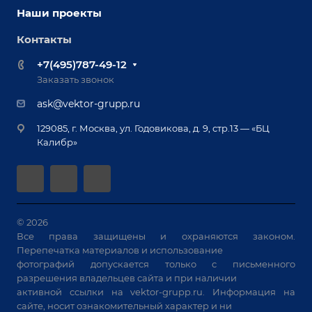
Наши партнеры
Оснастка для сварочных столов
Наши проекты
Сервисное обслуживание
Отзывы
Роботизация
Обучение
Контакты
Выставки и мероприятия
Ручная лазерная сварка и очистка
Доставка
Вопрос ответ
+7(495)787-49-12
Оборудование для приварки крепежа
Лизинг
Реквизиты
Заказать звонок
Приварной крепеж
Демонстрация оборудования
Документы
ask@vektor-grupp.ru
Специализированные решения для сварки
Монтаж
Вакансии
крупногабаритных изделий
129085, г. Москва, ул. Годовикова, д. 9, стр.13 — «БЦ
Гарантия
Позиционеры и вращатели
Калибр»
Аудит производства на предмет возможности
Сварочные аппараты
автоматизации
Вакуумные траверсы
Зачистные станки
Машины контактной сварки
© 2026
Все права защищены и охраняются законом.
Универсальные зажимы
Перепечатка материалов и использование
Системы аспирации
фотографий допускается только с письменного
Станки лазерной резки
разрешения владельцев сайта и при наличии
активной ссылки на
vektor-grupp.ru
. Информация на
Решения для учебных заведений
сайте, носит ознакомительный характер и ни