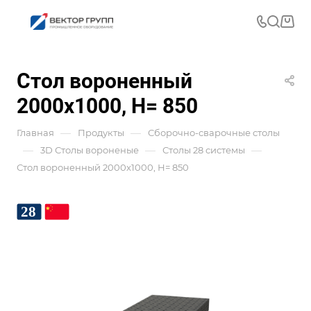
Стол вороненный
2000x1000, Н= 850
—
—
Главная
Продукты
Сборочно-сварочные столы
—
—
—
3D Столы вороненые
Столы 28 системы
Стол вороненный 2000x1000, Н= 850