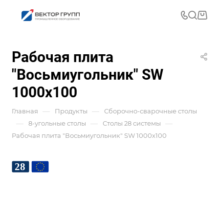
Рабочая плита
"Восьмиугольник" SW
1000x100
—
—
Главная
Продукты
Сборочно-сварочные столы
—
—
—
8-угольные столы
Столы 28 системы
Рабочая плита "Восьмиугольник" SW 1000x100