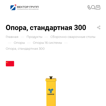
Опора, стандартная 300
—
—
Главная
Продукты
Сборочно-сварочные столы
—
—
—
Опоры
Опоры 16 системы
Опора, стандартная 300