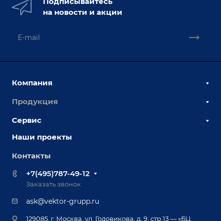
Подписывайтесь
на новости и акции
Компания
Продукция
О компании
Наши сотрудники
Сервис
Сборочно-сварочные столы
Наши партнеры
Оснастка для сварочных столов
Наши проекты
Сервисное обслуживание
Отзывы
Роботизация
Обучение
Контакты
Выставки и мероприятия
Ручная лазерная сварка и очистка
Доставка
Вопрос ответ
+7(495)787-49-12
Оборудование для приварки крепежа
Лизинг
Реквизиты
Заказать звонок
Приварной крепеж
Демонстрация оборудования
Документы
ask@vektor-grupp.ru
Специализированные решения для сварки
Монтаж
Вакансии
крупногабаритных изделий
129085, г. Москва, ул. Годовикова, д. 9, стр.13 — «БЦ