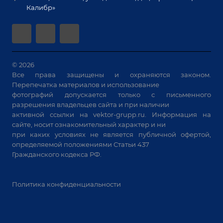
Гарантия
Позиционеры и вращатели
Калибр»
Аудит производства на предмет возможности
Сварочные аппараты
автоматизации
Вакуумные траверсы
Зачистные станки
Машины контактной сварки
© 2026
Все права защищены и охраняются законом.
Универсальные зажимы
Перепечатка материалов и использование
Системы аспирации
фотографий допускается только с письменного
Станки лазерной резки
разрешения владельцев сайта и при наличии
активной ссылки на
vektor-grupp.ru
. Информация на
Решения для учебных заведений
сайте, носит ознакомительный характер и ни
при каких условиях не является публичной офертой,
определяемой положениями Статьи 437
Гражданского кодекса РФ.
Политика конфиденциальности