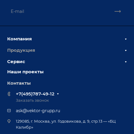
Компания
Продукция
О компании
Наши сотрудники
Сервис
Сборочно-сварочные столы
Наши партнеры
Оснастка для сварочных столов
Наши проекты
Сервисное обслуживание
Отзывы
Роботизация
Обучение
Контакты
Выставки и мероприятия
Ручная лазерная сварка и очистка
Доставка
Вопрос ответ
+7(495)787-49-12
Оборудование для приварки крепежа
Лизинг
Реквизиты
Заказать звонок
Приварной крепеж
Демонстрация оборудования
Документы
ask@vektor-grupp.ru
Специализированные решения для сварки
Монтаж
Вакансии
крупногабаритных изделий
129085, г. Москва, ул. Годовикова, д. 9, стр.13 — «БЦ
Гарантия
Позиционеры и вращатели
Калибр»
Аудит производства на предмет возможности