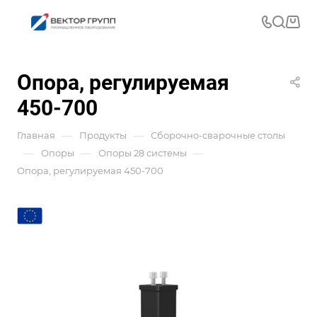
Опора, регулируемая
450-700
—
—
Главная
Продукты
Сборочно-сварочные столы
—
—
—
Опоры
Опоры 28 системы
Опора, регулируемая 450-700