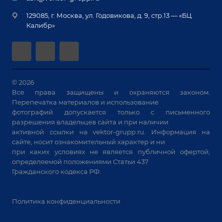
Монтаж
Вакансии
крупногабаритных изделий
129085, г. Москва, ул. Годовикова, д. 9, стр.13 — «БЦ
Гарантия
Позиционеры и вращатели
Калибр»
Аудит производства на предмет возможности
Сварочные аппараты
автоматизации
Вакуумные траверсы
Зачистные станки
Машины контактной сварки
© 2026
Все права защищены и охраняются законом.
Универсальные зажимы
Перепечатка материалов и использование
Системы аспирации
фотографий допускается только с письменного
Станки лазерной резки
разрешения владельцев сайта и при наличии
активной ссылки на
vektor-grupp.ru
. Информация на
Решения для учебных заведений
сайте, носит ознакомительный характер и ни
при каких условиях не является публичной офертой,
определяемой положениями Статьи 437
Гражданского кодекса РФ.
Политика конфиденциальности