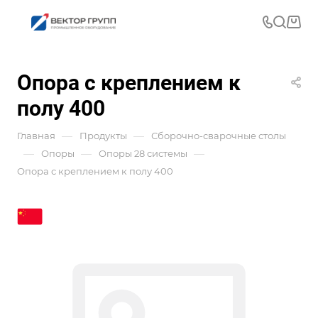
Опора с креплением к
полу 400
—
—
Главная
Продукты
Сборочно-сварочные столы
—
—
—
Опоры
Опоры 28 системы
Опора с креплением к полу 400