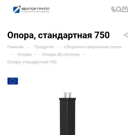
Опора, стандартная 750
—
—
Главная
Продукты
Сборочно-сварочные столы
—
—
—
Опоры
Опоры 28 системы
Опора, стандартная 750