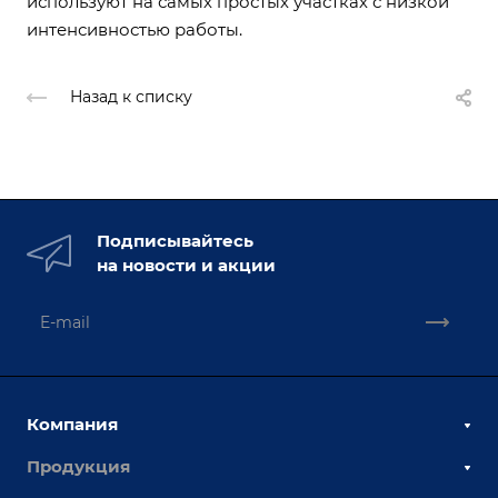
используют на самых простых участках с низкой
интенсивностью работы.
Назад к списку
Подписывайтесь
на новости и акции
Компания
Продукция
О компании
Наши сотрудники