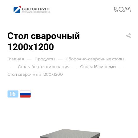
Стол сварочный
1200x1200
—
—
Главная
Продукты
Сборочно-сварочные столы
—
—
—
Столы без азотирования
Столы 16 системы
Стол сварочный 1200x1200