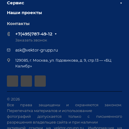
Сервис
Сборочно-сварочные столы
Наши партнеры
Оснастка для сварочных столов
Наши проекты
Сервисное обслуживание
Отзывы
Роботизация
Обучение
Контакты
Выставки и мероприятия
Ручная лазерная сварка и очистка
Доставка
Вопрос ответ
+7(495)787-49-12
Оборудование для приварки крепежа
Лизинг
Реквизиты
Заказать звонок
Приварной крепеж
Демонстрация оборудования
Документы
ask@vektor-grupp.ru
Специализированные решения для сварки
Монтаж
Вакансии
крупногабаритных изделий
129085, г. Москва, ул. Годовикова, д. 9, стр.13 — «БЦ
Гарантия
Позиционеры и вращатели
Калибр»
Аудит производства на предмет возможности
Сварочные аппараты
автоматизации
Вакуумные траверсы
Зачистные станки
Машины контактной сварки
© 2026
Все права защищены и охраняются законом.
Универсальные зажимы
Перепечатка материалов и использование
Системы аспирации
фотографий допускается только с письменного
Станки лазерной резки
разрешения владельцев сайта и при наличии
активной ссылки на
vektor-grupp.ru
. Информация на