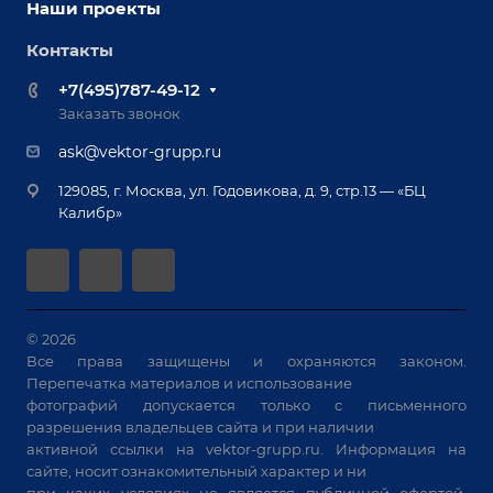
Оснастка для сварочных столов
Наши проекты
Сервисное обслуживание
Отзывы
Роботизация
Обучение
Контакты
Выставки и мероприятия
Ручная лазерная сварка и очистка
Доставка
Вопрос ответ
+7(495)787-49-12
Оборудование для приварки крепежа
Лизинг
Реквизиты
Заказать звонок
Приварной крепеж
Демонстрация оборудования
Документы
ask@vektor-grupp.ru
Специализированные решения для сварки
Монтаж
Вакансии
крупногабаритных изделий
129085, г. Москва, ул. Годовикова, д. 9, стр.13 — «БЦ
Гарантия
Позиционеры и вращатели
Калибр»
Аудит производства на предмет возможности
Сварочные аппараты
автоматизации
Вакуумные траверсы
Зачистные станки
Машины контактной сварки
© 2026
Все права защищены и охраняются законом.
Универсальные зажимы
Перепечатка материалов и использование
Системы аспирации
фотографий допускается только с письменного
Станки лазерной резки
разрешения владельцев сайта и при наличии
активной ссылки на
vektor-grupp.ru
. Информация на
Решения для учебных заведений
сайте, носит ознакомительный характер и ни