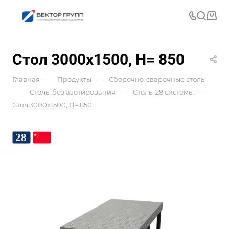
Стол 3000x1500, Н= 850
—
—
Главная
Продукты
Сборочно-сварочные столы
—
—
—
Столы без азотирования
Столы 28 системы
Стол 3000x1500, Н= 850