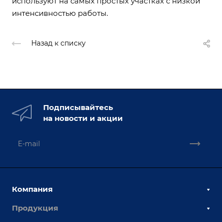
используют на самых простых участках с низкой
интенсивностью работы.
Назад к списку
Подписывайтесь
на новости и акции
Компания
Продукция
О компании
Наши сотрудники