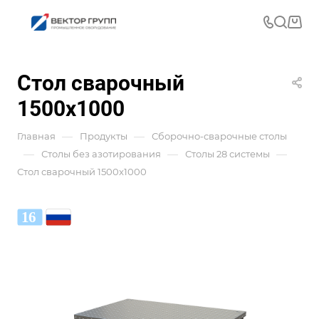
Стол сварочный
1500x1000
—
—
Главная
Продукты
Сборочно-сварочные столы
—
—
—
Столы без азотирования
Столы 28 системы
Стол сварочный 1500x1000