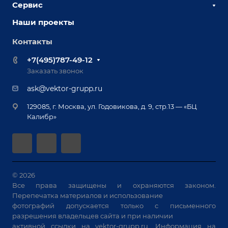
Сервис
Сборочно-сварочные столы
Наши партнеры
Оснастка для сварочных столов
Наши проекты
Сервисное обслуживание
Отзывы
Роботизация
Обучение
Контакты
Выставки и мероприятия
Ручная лазерная сварка и очистка
Доставка
Вопрос ответ
+7(495)787-49-12
Оборудование для приварки крепежа
Лизинг
Реквизиты
Заказать звонок
Приварной крепеж
Демонстрация оборудования
Документы
ask@vektor-grupp.ru
Специализированные решения для сварки
Монтаж
Вакансии
крупногабаритных изделий
129085, г. Москва, ул. Годовикова, д. 9, стр.13 — «БЦ
Гарантия
Позиционеры и вращатели
Калибр»
Аудит производства на предмет возможности
Сварочные аппараты
автоматизации
Вакуумные траверсы
Зачистные станки
Машины контактной сварки
© 2026
Все права защищены и охраняются законом.
Универсальные зажимы
Перепечатка материалов и использование
Системы аспирации
фотографий допускается только с письменного
Станки лазерной резки
разрешения владельцев сайта и при наличии
активной ссылки на
vektor-grupp.ru
. Информация на