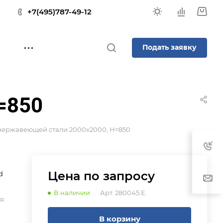
+7(495)787-49-12
Подать заявку
=850
 нержавеющей стали 2000x2000, H=850
Цена по зап
р
осу
d
В наличии
Арт.
280045.E.
я.
В корзину