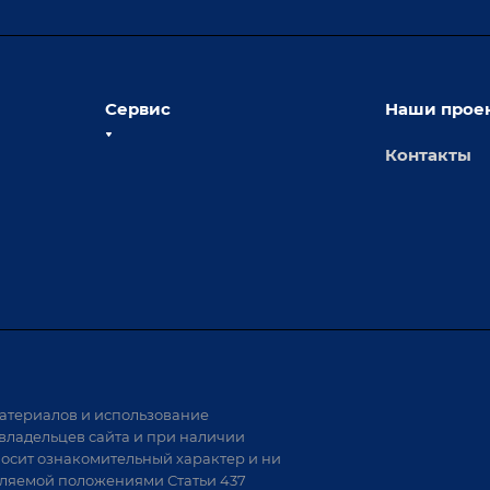
Сервис
Наши прое
Контакты
толы
Сервисное обслуживание
х столов
Обучение
Доставка
а и
Лизинг
Демонстрация оборудования
иварки
Монтаж
Гарантия
Аудит производства на предмет
 решения
возможности автоматизации
атериалов и использование
аритных
владельцев сайта и при наличии
носит ознакомительный характер и ни
тели
еляемой положениями Статьи 437