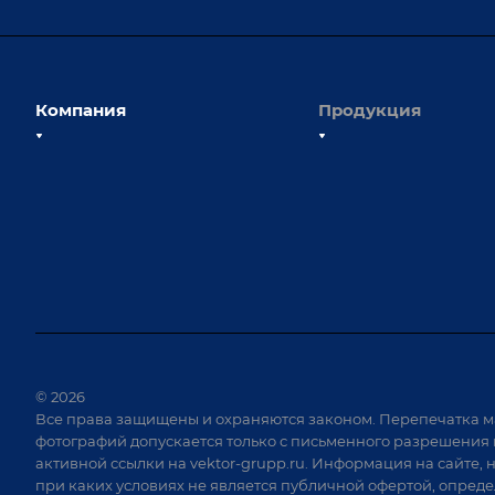
Компания
Продукция
О компании
Сборочно-сварочные с
Наши сотрудники
Оснастка для сварочны
Наши партнеры
Роботизация
Отзывы
Ручная лазерная сварк
очистка
Выставки и мероприятия
Оборудование для пр
Вопрос ответ
крепежа
Реквизиты
Приварной крепеж
Документы
© 2026
Специализированные
Все права защищены и охраняются законом. Перепечатка м
Вакансии
для сварки крупногаб
фотографий допускается только с письменного разрешения 
изделий
активной ссылки на
vektor-grupp.ru
. Информация на сайте, 
Позиционеры и враща
при каких условиях не является публичной офертой, опред