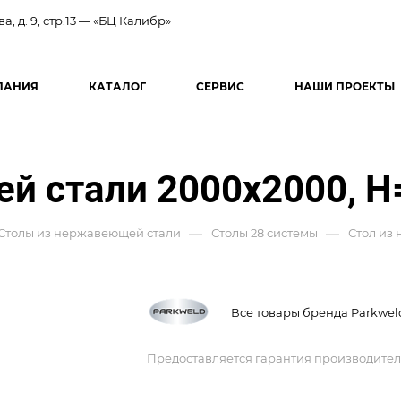
ва, д. 9, стр.13 — «БЦ Калибр»
ПАНИЯ
КАТАЛОГ
СЕРВИС
НАШИ ПРОЕКТЫ
й стали 2000x2000, H
—
—
Столы из нержавеющей стали
Столы 28 системы
Стол из
Все товары бренда Parkwel
Предоставляется гарантия производител