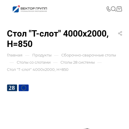
Стол "Т-слот" 4000x2000,
H=850
—
—
Главная
Продукты
Сборочно-сварочные столы
—
—
—
Столы со слотами
Столы 28 системы
Стол "Т-слот" 4000x2000, H=850