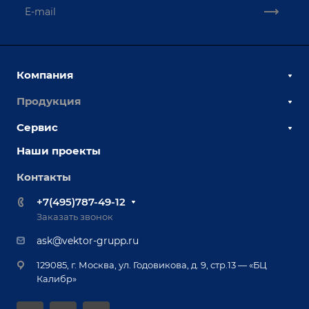
Компания
Продукция
О компании
Наши сотрудники
Сервис
Сборочно-сварочные столы
Наши партнеры
Оснастка для сварочных столов
Наши проекты
Сервисное обслуживание
Отзывы
Роботизация
Обучение
Контакты
Выставки и мероприятия
Ручная лазерная сварка и очистка
Доставка
Вопрос ответ
+7(495)787-49-12
Оборудование для приварки крепежа
Лизинг
Реквизиты
Заказать звонок
Приварной крепеж
Демонстрация оборудования
Документы
ask@vektor-grupp.ru
Специализированные решения для сварки
Монтаж
Вакансии
крупногабаритных изделий
129085, г. Москва, ул. Годовикова, д. 9, стр.13 — «БЦ
Гарантия
Позиционеры и вращатели
Калибр»
Аудит производства на предмет возможности
Сварочные аппараты
автоматизации