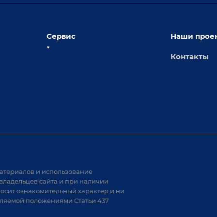
Сервис
Наши прое
Контакты
толы
Сервисное обслуживание
х столов
Обучение
Доставка
а и
Лизинг
Демонстрация оборудования
иварки
Монтаж
Гарантия
Аудит производства на предмет
 решения
возможности автоматизации
атериалов и использование
аритных
владельцев сайта и при наличии
носит ознакомительный характер и ни
тели
еляемой положениями Статьи 437