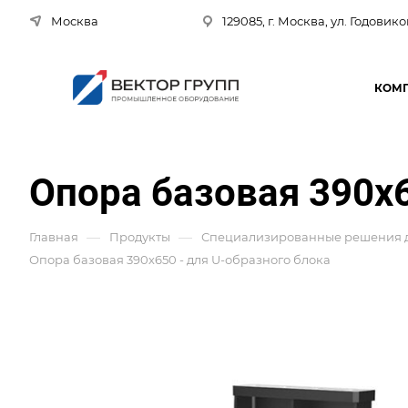
Москва
129085, г. Москва, ул. Годовико
КОМ
Опора базовая 390х6
—
—
Главная
Продукты
Специализированные решения д
Опора базовая 390х650 - для U-образного блока