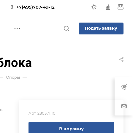
+7(495)787-49-12
Подать заявку
блока
—
—
Опоры
я.
Арт.
280371.10
В корзину