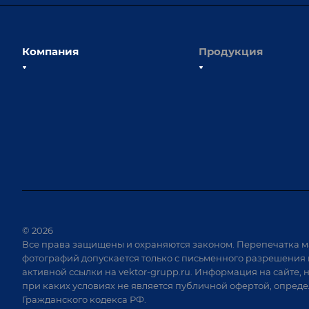
Компания
Продукция
О компании
Сборочно-сварочные с
Наши сотрудники
Оснастка для сварочны
Наши партнеры
Роботизация
Отзывы
Ручная лазерная сварк
очистка
Выставки и мероприятия
Оборудование для пр
Вопрос ответ
крепежа
Реквизиты
Приварной крепеж
Документы
© 2026
Специализированные
Все права защищены и охраняются законом. Перепечатка м
Вакансии
для сварки крупногаб
фотографий допускается только с письменного разрешения 
изделий
активной ссылки на
vektor-grupp.ru
. Информация на сайте, 
Позиционеры и враща
при каких условиях не является публичной офертой, опред
Гражданского кодекса РФ.
Сварочные аппараты