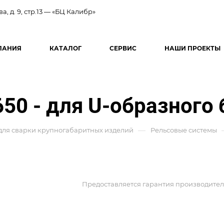
ва, д. 9, стр.13 — «БЦ Калибр»
ПАНИЯ
КАТАЛОГ
СЕРВИС
НАШИ ПРОЕКТЫ
50 - для U-образного 
—
ля сварки крупногабаритных изделий
Рельсовые системы
Предоставляется гарантия производител