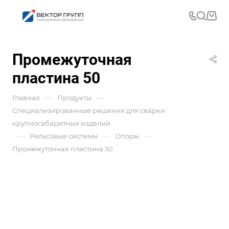
Промежуточная
пластина 50
—
—
Главная
Продукты
Специализированные решения для сварки
крупногабаритных изделий
—
—
—
Рельсовые системы
Опоры
Промежуточная пластина 50