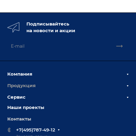
Подписывайтесь
на новости и акции
Компания
Продукция
О компании
Наши сотрудники
Сервис
Сборочно-сварочные столы
Наши партнеры
Оснастка для сварочных столов
Наши проекты
Сервисное обслуживание
Отзывы
Роботизация
Обучение
Контакты
Выставки и мероприятия
Ручная лазерная сварка и очистка
Доставка
Вопрос ответ
+7(495)787-49-12
Оборудование для приварки крепежа
Лизинг