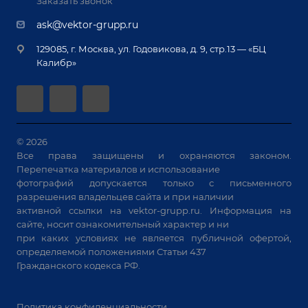
Реквизиты
Заказать звонок
Приварной крепеж
Демонстрация оборудования
Документы
ask@vektor-grupp.ru
Специализированные решения для сварки
Монтаж
Вакансии
крупногабаритных изделий
129085, г. Москва, ул. Годовикова, д. 9, стр.13 — «БЦ
Гарантия
Позиционеры и вращатели
Калибр»
Аудит производства на предмет возможности
Сварочные аппараты
автоматизации
Вакуумные траверсы
Зачистные станки
Машины контактной сварки
© 2026
Все права защищены и охраняются законом.
Универсальные зажимы
Перепечатка материалов и использование
Системы аспирации
фотографий допускается только с письменного
Станки лазерной резки
разрешения владельцев сайта и при наличии
активной ссылки на
vektor-grupp.ru
. Информация на
Решения для учебных заведений
сайте, носит ознакомительный характер и ни
при каких условиях не является публичной офертой,
определяемой положениями Статьи 437
Гражданского кодекса РФ.
Политика конфиденциальности