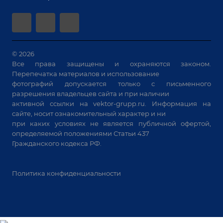
Аудит производства на предмет возможности
Сварочные аппараты
автоматизации
Вакуумные траверсы
Зачистные станки
Машины контактной сварки
© 2026
Все права защищены и охраняются законом.
Универсальные зажимы
Перепечатка материалов и использование
Системы аспирации
фотографий допускается только с письменного
Станки лазерной резки
разрешения владельцев сайта и при наличии
активной ссылки на
vektor-grupp.ru
. Информация на
Решения для учебных заведений
сайте, носит ознакомительный характер и ни
при каких условиях не является публичной офертой,
определяемой положениями Статьи 437
Гражданского кодекса РФ.
Политика конфиденциальности