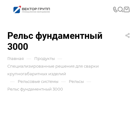
Рельс фундаментный
3000
—
—
Главная
Продукты
Специализированные решения для сварки
крупногабаритных изделий
—
—
—
Рельсовые системы
Рельсы
Рельс фундаментный 3000