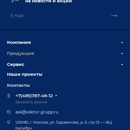
на новости и акции
Компания
Продукция
О компании
Наши сотрудники
Сервис
Сборочно-сварочные столы
Наши партнеры
Оснастка для сварочных столов
Наши проекты
Сервисное обслуживание
Отзывы
Роботизация
Обучение
Контакты
Выставки и мероприятия
Ручная лазерная сварка и очистка
Доставка
Вопрос ответ
+7(495)787-49-12
Оборудование для приварки крепежа
Лизинг
Реквизиты
Заказать звонок
Приварной крепеж
Демонстрация оборудования
Документы
ask@vektor-grupp.ru
Специализированные решения для сварки
Монтаж
Вакансии
крупногабаритных изделий
129085, г. Москва, ул. Годовикова, д. 9, стр.13 — «БЦ
Гарантия
Позиционеры и вращатели
Калибр»