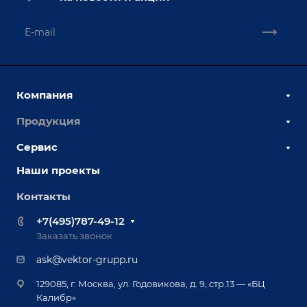
Компания
Продукция
О компании
Наши сотрудники
Сервис
Сборочно-сварочные столы
Наши партнеры
Оснастка для сварочных столов
Наши проекты
Сервисное обслуживание
Отзывы
Роботизация
Обучение
Контакты
Выставки и мероприятия
Ручная лазерная сварка и очистка
Доставка
Вопрос ответ
+7(495)787-49-12
Оборудование для приварки крепежа
Лизинг
Реквизиты
Заказать звонок
Приварной крепеж
Демонстрация оборудования
Документы
ask@vektor-grupp.ru
Специализированные решения для сварки
Монтаж
Вакансии
крупногабаритных изделий
129085, г. Москва, ул. Годовикова, д. 9, стр.13 — «БЦ
Гарантия
Позиционеры и вращатели
Калибр»