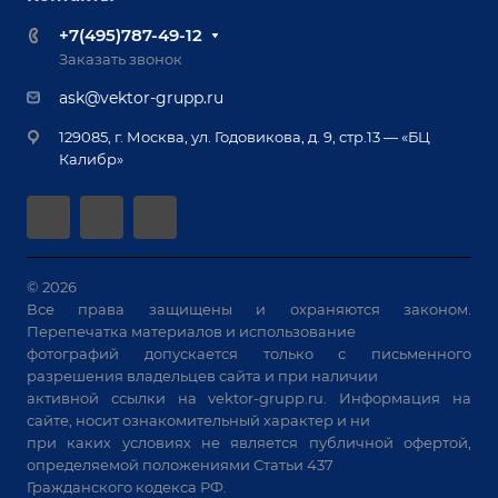
Ручная лазерная сварка и очистка
Доставка
Вопрос ответ
+7(495)787-49-12
Оборудование для приварки крепежа
Лизинг
Реквизиты
Заказать звонок
Приварной крепеж
Демонстрация оборудования
Документы
ask@vektor-grupp.ru
Специализированные решения для сварки
Монтаж
Вакансии
крупногабаритных изделий
129085, г. Москва, ул. Годовикова, д. 9, стр.13 — «БЦ
Гарантия
Позиционеры и вращатели
Калибр»
Аудит производства на предмет возможности
Сварочные аппараты
автоматизации
Вакуумные траверсы
Зачистные станки
Машины контактной сварки
© 2026
Все права защищены и охраняются законом.
Универсальные зажимы
Перепечатка материалов и использование
Системы аспирации
фотографий допускается только с письменного
Станки лазерной резки
разрешения владельцев сайта и при наличии
активной ссылки на
vektor-grupp.ru
. Информация на
Решения для учебных заведений
сайте, носит ознакомительный характер и ни
при каких условиях не является публичной офертой,
определяемой положениями Статьи 437
Гражданского кодекса РФ.