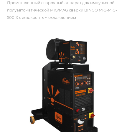
Промышленный сварочный аппарат для импульсной
полуавтоматической MIG/MAG сварки BINGO MIG-MIG-
500IX с жидкостным охлаждением