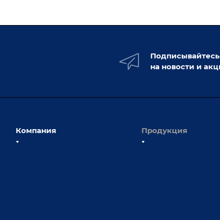
Подписывайтесь
на новости и ак
Компания
Продукция
О компании
Сборочно-сварочные с
Наши сотрудники
Оснастка для сварочны
Наши партнеры
Роботизация
Отзывы
Ручная лазерная сварк
очистка
Выставки и мероприятия