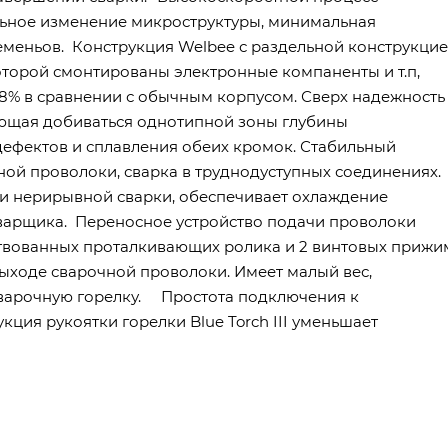
ьное изменение микроструктуры, минимальная
меньов. Конструкция Welbee с раздельной конструкцие
оторой смонтированы электронные компаненты и т.п,
8% в сравнении с обычным корпусом. Сверх надежность
ющая добиваться однотипной зоны глубины
дефектов и сплавления обеих кромок. Стабильный
ой проволоки, сварка в труднодуступных соединениях.
и нерирывной сварки, обеспечивает охлаждение
варщика. Переносное устройство подачи проволоки
ствованных проталкивающих ролика и 2 винтовых прижи
выходе сварочной проволоки. Имеет малый вес,
сварочную горелку. Простота подключения к
ция рукоятки горелки Blue Torch III уменьшает