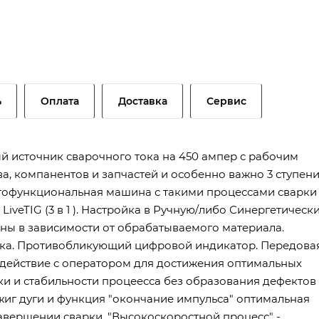
ь
Оплата
Доставка
Сервис
й источник сварочного тока на 450 ампер с рабочим
, компанентов и запчастей и особенно важно 3 ступен
огофункциональная машина с такими процессами сварки
LiveTIG (3 в 1 ). Настройка в Ручную/либо Синергетическ
ны в зависимости от обрабатываемого материала.
лика. Противобликующий цифровой индикатор. Передова
действие с оператором для достижения оптимальных
и и стабильности процеесса без образования дефектов
джиг дуги и функция "окончание импульса" оптимальная
авершении сварки. "Высокоскоростной процесс" -