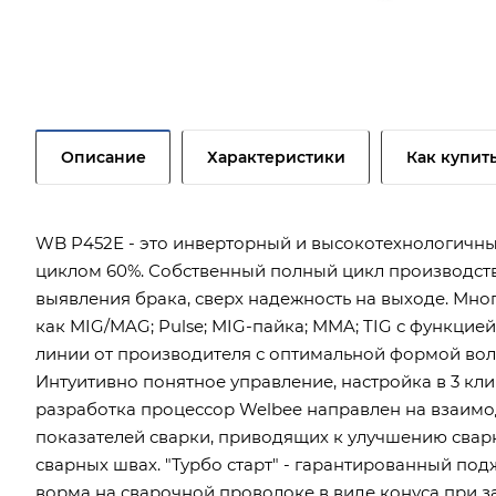
Описание
Характеристики
Как купит
WB P452Е - это инверторный и высокотехнологичны
циклом 60%. Собственный полный цикл производства
выявления брака, сверх надежность на выходе. Мн
как MIG/MAG; Pulse; MIG-пайка; MMA; TIG с функцией 
линии от производителя с оптимальной формой вол
Интуитивно понятное управление, настройка в 3 к
разработка процессор Welbee направлен на взаимо
показателей сварки, приводящих к улучшению сварк
сварных швах. "Турбо старт" - гарантированный по
ворма на сварочной проволоке в виде конуса при з