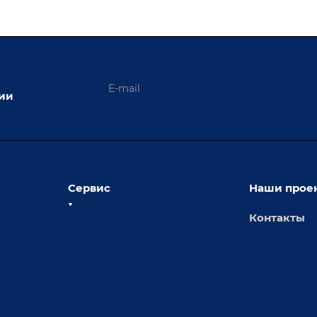
ции
Сервис
Наши прое
Контакты
толы
Сервисное обслуживание
х столов
Обучение
Доставка
а и
Лизинг
Демонстрация оборудования