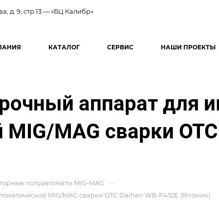
ва, д. 9, стр.13 — «БЦ Калибр»
ПАНИЯ
КАТАЛОГ
СЕРВИС
НАШИ ПРОЕКТЫ
очный аппарат для и
 MIG/MAG сварки OTC
—
торные полуавтоматы MIG-MAG
оматической MIG/MAG сварки OTC Daihen WB-P452E (Япония)