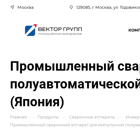
Москва
129085, г. Москва, ул. Годовико
КОМ
Промышленный свар
полуавтоматической
(Япония)
—
—
—
Главная
Продукты
Сварочные аппараты
Инвер
Промышленный сварочный аппарат для импульсной полуавт