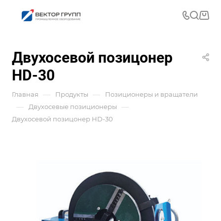
Двухосевой позицонер
HD-30
—
—
Главная
Продукты
Позиционеры и вращатели
—
—
Двухосевые позиционеры
Двухосевой позицонер HD-30