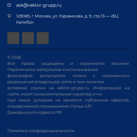
Демонстрация оборудования
Документы
ask@vektor-grupp.ru
Специализированные решения для сварки
Монтаж
Вакансии
крупногабаритных изделий
129085, г. Москва, ул. Годовикова, д. 9, стр.13 — «БЦ
Гарантия
Позиционеры и вращатели
Калибр»
Аудит производства на предмет возможности
Сварочные аппараты
автоматизации
Вакуумные траверсы
Зачистные станки
Машины контактной сварки
© 2026
Все права защищены и охраняются законом.
Универсальные зажимы
Перепечатка материалов и использование
Системы аспирации
фотографий допускается только с письменного
Станки лазерной резки
разрешения владельцев сайта и при наличии
активной ссылки на
vektor-grupp.ru
. Информация на
Решения для учебных заведений
сайте, носит ознакомительный характер и ни
при каких условиях не является публичной офертой,
определяемой положениями Статьи 437
Гражданского кодекса РФ.
Политика конфиденциальности