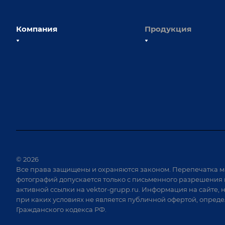
Компания
Продукция
О компании
Сборочно-сварочные с
Наши сотрудники
Оснастка для сварочны
Наши партнеры
Роботизация
Отзывы
Ручная лазерная сварк
очистка
Выставки и мероприятия
Оборудование для пр
Вопрос ответ
крепежа
Реквизиты
Приварной крепеж
Документы
© 2026
Специализированные
Все права защищены и охраняются законом. Перепечатка м
Вакансии
для сварки крупногаб
фотографий допускается только с письменного разрешения 
изделий
активной ссылки на
vektor-grupp.ru
. Информация на сайте, 
Позиционеры и враща
при каких условиях не является публичной офертой, опред
Гражданского кодекса РФ.
Сварочные аппараты