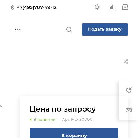
+7(495)787-49-12
Подать заявку
я.
Цена по зап
р
осу
В наличии
Арт.
HD-30000
В корзину