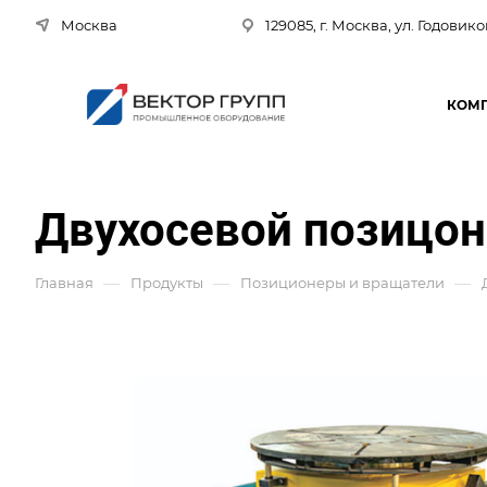
Москва
129085, г. Москва, ул. Годовико
КОМ
Двухосевой позицон
—
—
—
Главная
Продукты
Позиционеры и вращатели