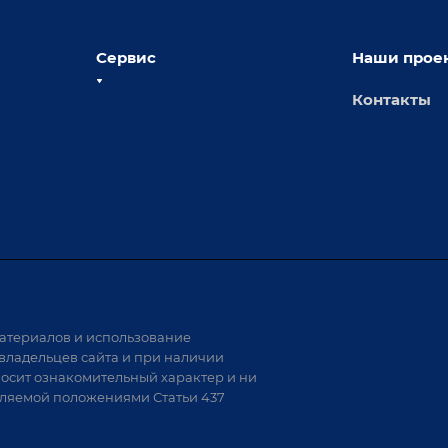
Сервис
Наши прое
Контакты
толы
Сервисное обслуживание
х столов
Обучение
Доставка
а и
Лизинг
Демонстрация оборудования
иварки
Монтаж
Гарантия
Аудит производства на предмет
 решения
возможности автоматизации
атериалов и использование
аритных
владельцев сайта и при наличии
носит ознакомительный характер и ни
тели
еляемой положениями Статьи 437