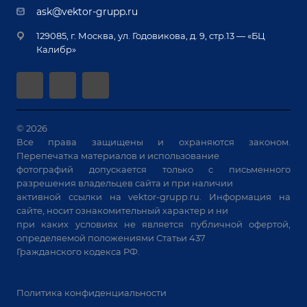
Демонстрация оборудования
Документы
ask@vektor-grupp.ru
Специализированные решения для сварки
Монтаж
Вакансии
крупногабаритных изделий
129085, г. Москва, ул. Годовикова, д. 9, стр.13 — «БЦ
Гарантия
Позиционеры и вращатели
Калибр»
Аудит производства на предмет возможности
Сварочные аппараты
автоматизации
Вакуумные траверсы
Зачистные станки
Машины контактной сварки
© 2026
Все права защищены и охраняются законом.
Универсальные зажимы
Перепечатка материалов и использование
Системы аспирации
фотографий допускается только с письменного
Станки лазерной резки
разрешения владельцев сайта и при наличии
активной ссылки на
vektor-grupp.ru
. Информация на
Решения для учебных заведений
сайте, носит ознакомительный характер и ни
при каких условиях не является публичной офертой,
определяемой положениями Статьи 437
Гражданского кодекса РФ.
Политика конфиденциальности