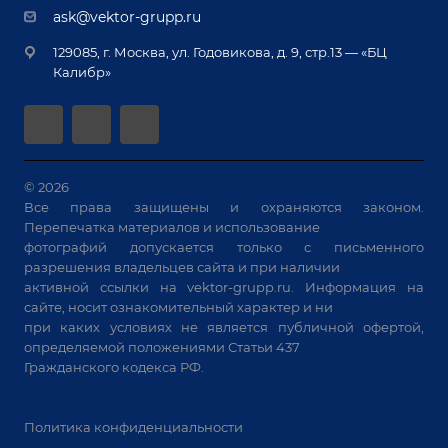
Демонстрация оборудования
Документы
ask@vektor-grupp.ru
Специализированные решения для сварки
Монтаж
Вакансии
крупногабаритных изделий
129085, г. Москва, ул. Годовикова, д. 9, стр.13 — «БЦ
Гарантия
Позиционеры и вращатели
Калибр»
Аудит производства на предмет возможности
Сварочные аппараты
автоматизации
Вакуумные траверсы
Зачистные станки
Машины контактной сварки
© 2026
Все права защищены и охраняются законом.
Универсальные зажимы
Перепечатка материалов и использование
Системы аспирации
фотографий допускается только с письменного
Станки лазерной резки
разрешения владельцев сайта и при наличии
активной ссылки на
vektor-grupp.ru
. Информация на
Решения для учебных заведений
сайте, носит ознакомительный характер и ни
при каких условиях не является публичной офертой,
определяемой положениями Статьи 437
Гражданского кодекса РФ.
Политика конфиденциальности