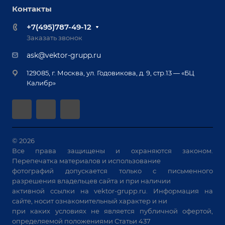
Роботизация
Обучение
Контакты
Выставки и мероприятия
Ручная лазерная сварка и очистка
Доставка
Вопрос ответ
+7(495)787-49-12
Оборудование для приварки крепежа
Лизинг
Реквизиты
Заказать звонок
Приварной крепеж
Демонстрация оборудования
Документы
ask@vektor-grupp.ru
Специализированные решения для сварки
Монтаж
Вакансии
крупногабаритных изделий
129085, г. Москва, ул. Годовикова, д. 9, стр.13 — «БЦ
Гарантия
Позиционеры и вращатели
Калибр»
Аудит производства на предмет возможности
Сварочные аппараты
автоматизации
Вакуумные траверсы
Зачистные станки
Машины контактной сварки
© 2026
Все права защищены и охраняются законом.
Универсальные зажимы
Перепечатка материалов и использование
Системы аспирации
фотографий допускается только с письменного
Станки лазерной резки
разрешения владельцев сайта и при наличии
активной ссылки на
vektor-grupp.ru
. Информация на
Решения для учебных заведений
сайте, носит ознакомительный характер и ни
при каких условиях не является публичной офертой,
определяемой положениями Статьи 437