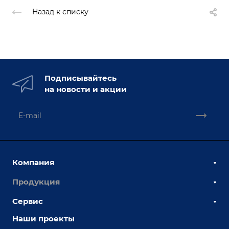
Назад к списку
Подписывайтесь
на новости и акции
Компания
Продукция
О компании
Наши сотрудники
Сервис
Сборочно-сварочные столы
Наши партнеры
Оснастка для сварочных столов
Наши проекты
Сервисное обслуживание
Отзывы