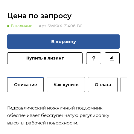
Цена по зап
р
осу
В наличии
Арт.
SWKXX-71406-B0
В корзину
Купить в лизинг
Описание
Как купить
Оплата
До
Гидравлический ножничный подъемник
обеспечивает бесступенчатую регулировку
высоты рабочей поверхности.