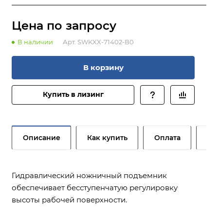
Цена по зап
р
осу
В наличии
Арт.
SWKXX-71402-B0
В корзину
Купить в лизинг
Описание
Как купить
Оплата
До
Гидравлический ножничный подъемник
обеспечивает бесступенчатую регулировку
высоты рабочей поверхности.