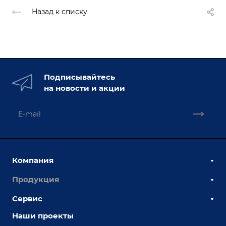
Назад к списку
Подписывайтесь
на новости и акции
Компания
Продукция
О компании
Наши сотрудники
Сервис
Сборочно-сварочные столы
Наши партнеры
Оснастка для сварочных столов
Наши проекты
Сервисное обслуживание
Отзывы