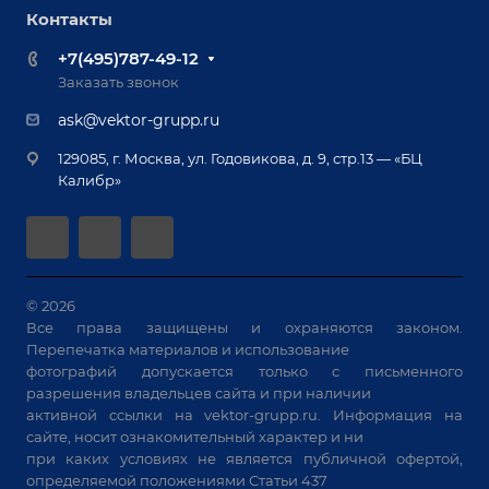
Роботизация
Обучение
Контакты
Выставки и мероприятия
Ручная лазерная сварка и очистка
Доставка
Вопрос ответ
+7(495)787-49-12
Оборудование для приварки крепежа
Лизинг
Реквизиты
Заказать звонок
Приварной крепеж
Демонстрация оборудования
Документы
ask@vektor-grupp.ru
Специализированные решения для сварки
Монтаж
Вакансии
крупногабаритных изделий
129085, г. Москва, ул. Годовикова, д. 9, стр.13 — «БЦ
Гарантия
Позиционеры и вращатели
Калибр»
Аудит производства на предмет возможности
Сварочные аппараты
автоматизации
Вакуумные траверсы
Зачистные станки
Машины контактной сварки
© 2026
Все права защищены и охраняются законом.
Универсальные зажимы
Перепечатка материалов и использование
Системы аспирации
фотографий допускается только с письменного
Станки лазерной резки
разрешения владельцев сайта и при наличии
активной ссылки на
vektor-grupp.ru
. Информация на
Решения для учебных заведений
сайте, носит ознакомительный характер и ни
при каких условиях не является публичной офертой,
определяемой положениями Статьи 437