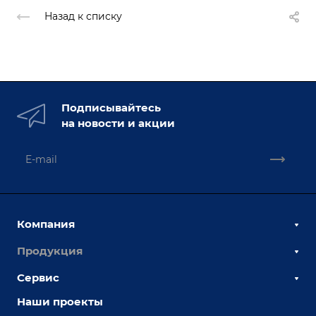
Назад к списку
Подписывайтесь
на новости и акции
Компания
Продукция
О компании
Наши сотрудники
Сервис
Сборочно-сварочные столы
Наши партнеры
Оснастка для сварочных столов
Наши проекты
Сервисное обслуживание
Отзывы