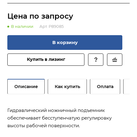
Цена по зап
р
осу
В наличии
Арт.
P89085
В корзину
Купить в лизинг
Описание
Как купить
Оплата
До
Гидравлический ножничный подъемник
обеспечивает бесступенчатую регулировку
высоты рабочей поверхности.