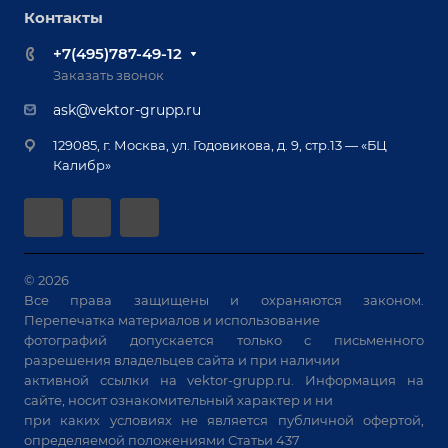
Роботизация
Обучение
Контакты
Выставки и мероприятия
Ручная лазерная сварка и очистка
Доставка
Вопрос ответ
+7(495)787-49-12
Оборудование для приварки крепежа
Лизинг
Реквизиты
Заказать звонок
Приварной крепеж
Демонстрация оборудования
Документы
ask@vektor-grupp.ru
Специализированные решения для сварки
Монтаж
Вакансии
крупногабаритных изделий
129085, г. Москва, ул. Годовикова, д. 9, стр.13 — «БЦ
Гарантия
Позиционеры и вращатели
Калибр»
Аудит производства на предмет возможности
Сварочные аппараты
автоматизации
Вакуумные траверсы
Зачистные станки
Машины контактной сварки
© 2026
Все права защищены и охраняются законом.
Универсальные зажимы
Перепечатка материалов и использование
Системы аспирации
фотографий допускается только с письменного
Станки лазерной резки
разрешения владельцев сайта и при наличии
активной ссылки на
vektor-grupp.ru
. Информация на
Решения для учебных заведений
сайте, носит ознакомительный характер и ни
при каких условиях не является публичной офертой,
определяемой положениями Статьи 437