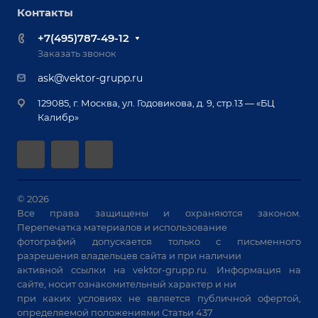
Роботизация
Обучение
Контакты
Выставки и мероприятия
Ручная лазерная сварка и очистка
Доставка
Вопрос ответ
+7(495)787-49-12
Оборудование для приварки крепежа
Лизинг
Реквизиты
Заказать звонок
Приварной крепеж
Демонстрация оборудования
Документы
ask@vektor-grupp.ru
Специализированные решения для сварки
Монтаж
Вакансии
крупногабаритных изделий
129085, г. Москва, ул. Годовикова, д. 9, стр.13 — «БЦ
Гарантия
Позиционеры и вращатели
Калибр»
Аудит производства на предмет возможности
Сварочные аппараты
автоматизации
Вакуумные траверсы
Зачистные станки
Машины контактной сварки
© 2026
Все права защищены и охраняются законом.
Универсальные зажимы
Перепечатка материалов и использование
Системы аспирации
фотографий допускается только с письменного
Станки лазерной резки
разрешения владельцев сайта и при наличии
активной ссылки на
vektor-grupp.ru
. Информация на
Решения для учебных заведений
сайте, носит ознакомительный характер и ни
при каких условиях не является публичной офертой,
определяемой положениями Статьи 437