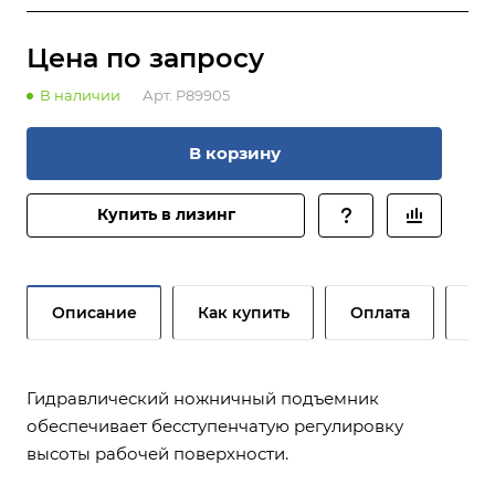
Цена по зап
р
осу
В наличии
Арт.
P89905
В корзину
Купить в лизинг
Описание
Как купить
Оплата
До
Гидравлический ножничный подъемник
обеспечивает бесступенчатую регулировку
высоты рабочей поверхности.