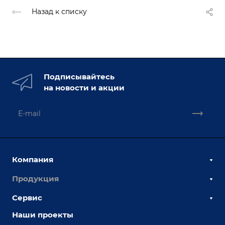
Назад к списку
Подписывайтесь
на новости и акции
Компания
Продукция
О компании
Наши сотрудники
Сервис
Сборочно-сварочные столы
Наши партнеры
Оснастка для сварочных столов
Наши проекты
Сервисное обслуживание
Отзывы