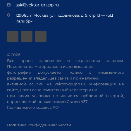
Демонстрация оборудования
Документы
ask@vektor-grupp.ru
Специализированные решения для сварки
Монтаж
Вакансии
крупногабаритных изделий
129085, г. Москва, ул. Годовикова, д. 9, стр.13 — «БЦ
Гарантия
Позиционеры и вращатели
Калибр»
Аудит производства на предмет возможности
Сварочные аппараты
автоматизации
Вакуумные траверсы
Зачистные станки
Машины контактной сварки
© 2026
Все права защищены и охраняются законом.
Универсальные зажимы
Перепечатка материалов и использование
Системы аспирации
фотографий допускается только с письменного
Станки лазерной резки
разрешения владельцев сайта и при наличии
активной ссылки на
vektor-grupp.ru
. Информация на
Решения для учебных заведений
сайте, носит ознакомительный характер и ни
при каких условиях не является публичной офертой,
определяемой положениями Статьи 437
Гражданского кодекса РФ.
Политика конфиденциальности