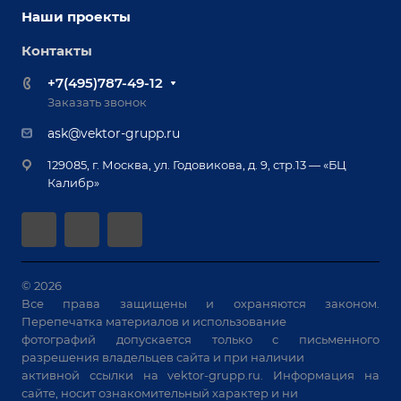
Наши партнеры
Оснастка для сварочных столов
Наши проекты
Сервисное обслуживание
Отзывы
Роботизация
Обучение
Контакты
Выставки и мероприятия
Ручная лазерная сварка и очистка
Доставка
Вопрос ответ
+7(495)787-49-12
Оборудование для приварки крепежа
Лизинг
Реквизиты
Заказать звонок
Приварной крепеж
Демонстрация оборудования
Документы
ask@vektor-grupp.ru
Специализированные решения для сварки
Монтаж
Вакансии
крупногабаритных изделий
129085, г. Москва, ул. Годовикова, д. 9, стр.13 — «БЦ
Гарантия
Позиционеры и вращатели
Калибр»
Аудит производства на предмет возможности
Сварочные аппараты
автоматизации
Вакуумные траверсы
Зачистные станки
Машины контактной сварки
© 2026
Все права защищены и охраняются законом.
Универсальные зажимы
Перепечатка материалов и использование
Системы аспирации
фотографий допускается только с письменного
Станки лазерной резки
разрешения владельцев сайта и при наличии
активной ссылки на
vektor-grupp.ru
. Информация на
Решения для учебных заведений
сайте, носит ознакомительный характер и ни