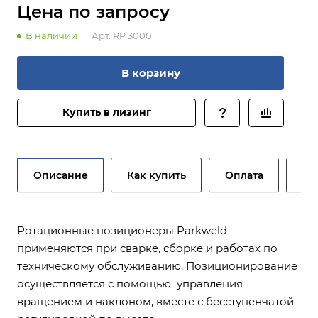
Цена по зап
р
осу
В наличии
Арт.
RP 3000
В корзину
Купить в лизинг
Описание
Как купить
Оплата
До
Ротационные позиционеры Parkweld
применяются при сварке, сборке и работах по
техническому обслуживанию. Позиционирование
осуществляется с помощью управления
вращением и наклоном, вместе с бесступенчатой