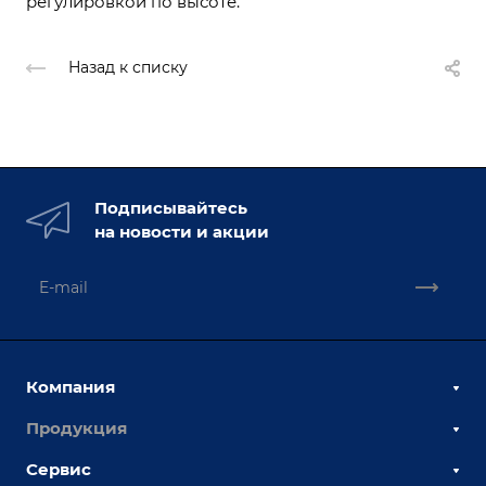
регулировкой по высоте.
Назад к списку
Подписывайтесь
на новости и акции
Компания
Продукция
О компании
Наши сотрудники
Сервис
Сборочно-сварочные столы