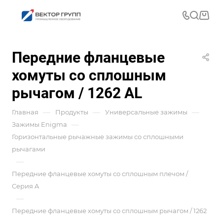
Передние фланцевые
хомуты со сплошным
рычагом / 1262 AL
—
—
—
Главная
Продукты
Универсальные зажимы
—
Зажимы Enigma
Горизонтальные рычажные зажимы со сплошными
рычагами
—
Передние фланцевые хомуты со сплошным плечом /
Серия A
—
Передние фланцевые хомуты со сплошным рычагом / 1262