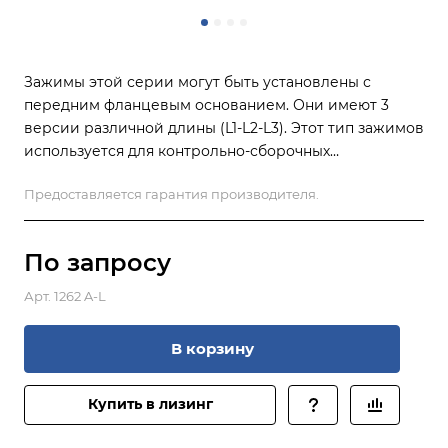
Зажимы этой серии могут быть установлены с
передним фланцевым основанием. Они имеют 3
версии различной длины (L1-L2-L3). Этот тип зажимов
используется для контрольно-сборочных
приспособлений, сварочных приспособлений,
Предоставляется гарантия производителя.
деревообработки. лаборатории, черный цвет может
быть изготовлен по запросу.
По зап
р
осу
Арт.
1262 A-L
В корзину
Купить в лизинг