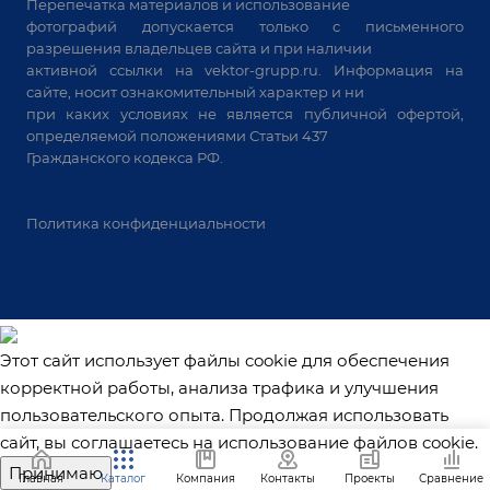
Перепечатка материалов и использование
Системы аспирации
фотографий допускается только с письменного
Станки лазерной резки
разрешения владельцев сайта и при наличии
активной ссылки на
vektor-grupp.ru
. Информация на
Решения для учебных заведений
сайте, носит ознакомительный характер и ни
при каких условиях не является публичной офертой,
определяемой положениями Статьи 437
Гражданского кодекса РФ.
Политика конфиденциальности
Этот сайт использует файлы cookie для обеспечения
корректной работы, анализа трафика и улучшения
пользовательского опыта. Продолжая использовать
сайт, вы соглашаетесь на использование файлов cookie.
Принимаю
Главная
Каталог
Компания
Контакты
Проекты
Сравнение