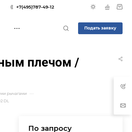
+7(495)787-49-12
Подать заявку
ным плечом /
—
ыми рычагами
02 DL
По зап
р
осу