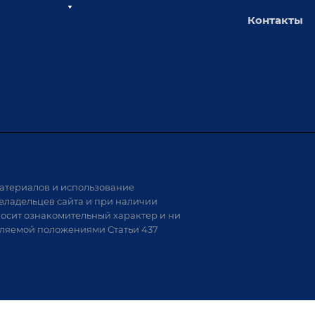
Контакты
толы
Сервисное обслуживание
х столов
Обучение
Доставка
а и
Лизинг
Демонстрация оборудования
иварки
Монтаж
Гарантия
Аудит производства на предмет
 решения
возможности автоматизации
атериалов и использование
аритных
владельцев сайта и при наличии
носит ознакомительный характер и ни
тели
еляемой положениями Статьи 437
варки