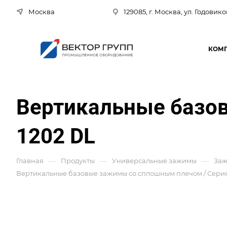
Москва
129085, г. Москва, ул. Годовико
КОМ
Вертикальные базо
1202 DL
—
—
—
Главная
Продукты
Универсальные зажимы
Заж
Вертикальные базовые зажимы со сплошным плечом / Сери