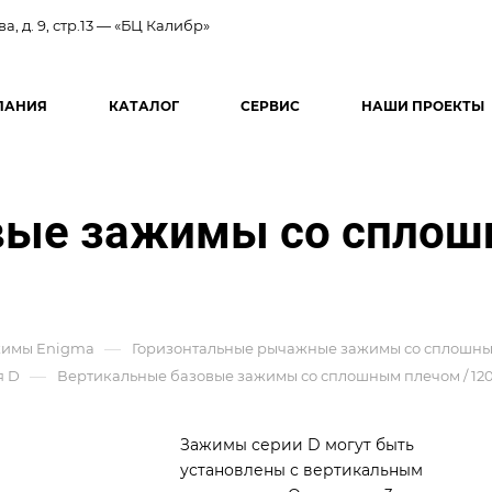
ва, д. 9, стр.13 — «БЦ Калибр»
ПАНИЯ
КАТАЛОГ
СЕРВИС
НАШИ ПРОЕКТЫ
вые зажимы со сплош
—
имы Enigma
Горизонтальные рычажные зажимы со сплошн
—
я D
Вертикальные базовые зажимы со сплошным плечом / 12
Зажимы серии D могут быть
установлены с вертикальным