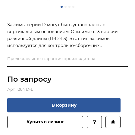
Зажимы серии D могут быть установлены с
вертикальным основанием. Они имеют 3 версии
различной длины (L1-L2-L3). Этот тип зажимов
используется для контрольно-сборочных
приспособлений, сварочных приспособлений,
Предоставляется гарантия производителя.
деревообработки. Для неотражающей функции в
измерительных лабораториях , черный цвет может
быть изготовлен по запросу.
По зап
р
осу
Арт.
1264 D-L
В корзину
Купить в лизинг