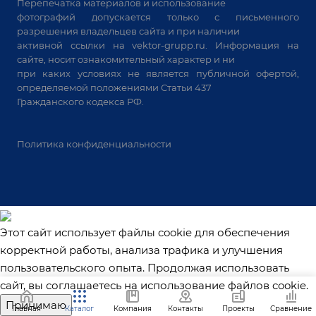
Перепечатка материалов и использование
Системы аспирации
фотографий допускается только с письменного
Станки лазерной резки
разрешения владельцев сайта и при наличии
активной ссылки на
vektor-grupp.ru
. Информация на
Решения для учебных заведений
сайте, носит ознакомительный характер и ни
при каких условиях не является публичной офертой,
определяемой положениями Статьи 437
Гражданского кодекса РФ.
Политика конфиденциальности
Этот сайт использует файлы cookie для обеспечения
корректной работы, анализа трафика и улучшения
пользовательского опыта. Продолжая использовать
сайт, вы соглашаетесь на использование файлов cookie.
Принимаю
Главная
Каталог
Компания
Контакты
Проекты
Сравнение