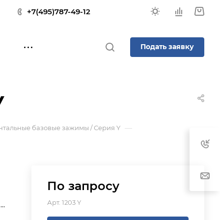
+7(495)787-49-12
Подать заявку
Y
—
нтальные базовые зажимы / Серия Y
По зап
р
осу
Арт.
1203 Y
мы