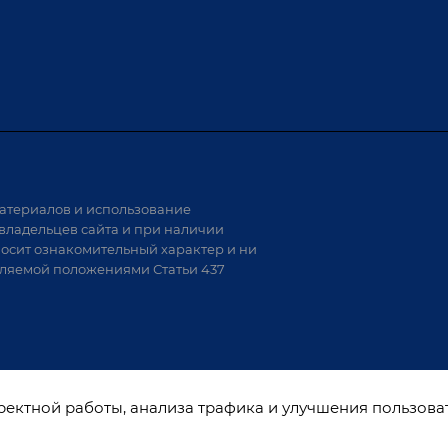
х столов
Обучение
Доставка
а и
Лизинг
Демонстрация оборудования
иварки
Монтаж
Гарантия
Аудит производства на предмет
 решения
возможности автоматизации
атериалов и использование
аритных
владельцев сайта и при наличии
носит ознакомительный характер и ни
тели
еляемой положениями Статьи 437
варки
рректной работы, анализа трафика и улучшения пользова
ы