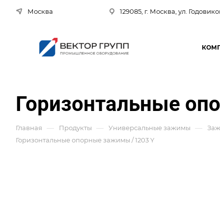
Москва
129085, г. Москва, ул. Годовико
КОМ
Горизонтальные опо
—
—
—
Главная
Продукты
Универсальные зажимы
Заж
Горизонтальные опорные зажимы / 1203 Y