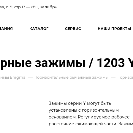
ва, д. 9, стр.13 — «БЦ Калибр»
ПАНИЯ
КАТАЛОГ
СЕРВИС
НАШИ ПРОЕКТЫ
рные зажимы / 1203 
—
—
имы Enigma
Горизонтальные рычажные зажимы
Горизо
Зажимы серии Y могут быть
установлены с горизонтальным
основанием. Регулируемое рабочее
расстояние сжимающей части. Зажи
этого типа используются для