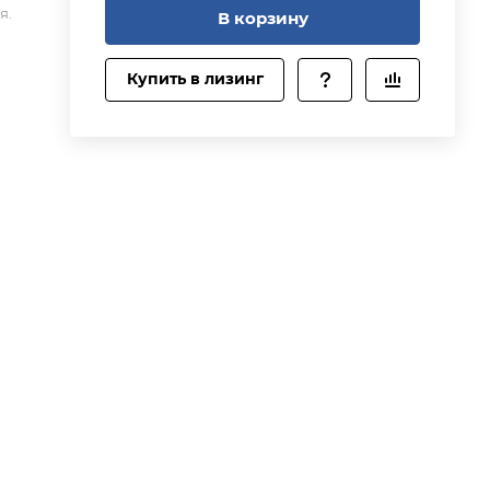
я.
ых
В корзину
Купить в лизинг
й
с.