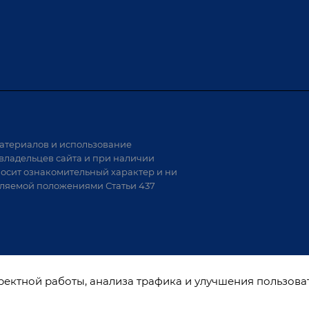
х столов
Обучение
Доставка
а и
Лизинг
Демонстрация оборудования
иварки
Монтаж
Гарантия
Аудит производства на предмет
 решения
возможности автоматизации
атериалов и использование
аритных
владельцев сайта и при наличии
носит ознакомительный характер и ни
тели
еляемой положениями Статьи 437
варки
рректной работы, анализа трафика и улучшения пользова
ы