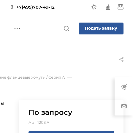
+7(495)787-49-12
Подать заявку
—
ие фланцевые хомуты / Серия A
ны
По зап
р
осу
Арт.
1203 A