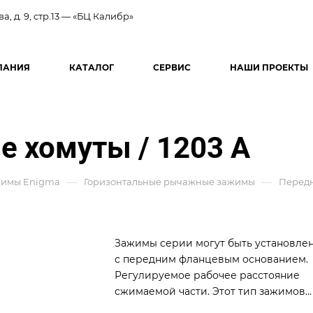
ва, д. 9, стр.13 — «БЦ Калибр»
ПАНИЯ
КАТАЛОГ
СЕРВИС
НАШИ ПРОЕКТЫ
 хомуты / 1203 A
—
—
имы Enigma
Горизонтальные рычажные зажимы
Передн
Зажимы серии могут быть установле
с передним фланцевым основанием.
Регулируемое рабочее расстояние
сжимаемой части. Этот тип зажимов
используется для контрольно-