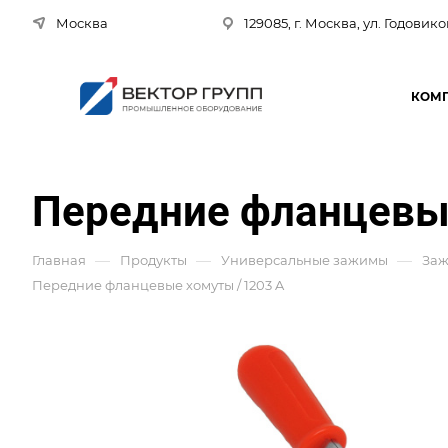
Москва
129085, г. Москва, ул. Годовико
КОМ
Передние фланцевые
—
—
—
Главная
Продукты
Универсальные зажимы
Заж
Передние фланцевые хомуты / 1203 A