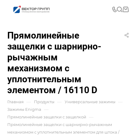
Прямолинейные
защелки с шарнирно-
рычажным
механизмом с
уплотнительным
элементом / 16110 D
—
—
—
Главная
Продукты
Универсальные зажимы
—
Зажимы Enigma
—
Прямолинейные защелки с защелкой
Прямолинейные защелки с шарнирно-рычажным
механизмом с уплотнительным элементом для штока /