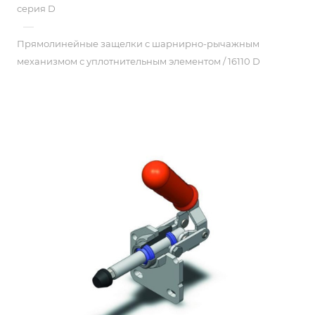
серия D
—
Прямолинейные защелки с шарнирно-рычажным
механизмом с уплотнительным элементом / 16110 D