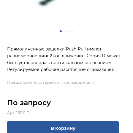
Прямолинейные защелки Push-Pull имеют
равномерное линейное движение. Серия D может
быть установлена ​​с вертикальным основанием.
Регулируемое рабочее расстояние сжимающей
части (ход). Этот тип зажимов используется для
Предоставляется гарантия производителя.
контрольно-сборочных приспособлений, сварочных
приспособлений, деревообработки. Для
неотражающей функции в измерительных
По зап
р
осу
лабораториях по запросу может быть изготовлен
черный цвет. Он имеет уплотнительный элемент
Арт.
16110 D
стержня, чтобы избежать пыли и заусенцев.
В корзину