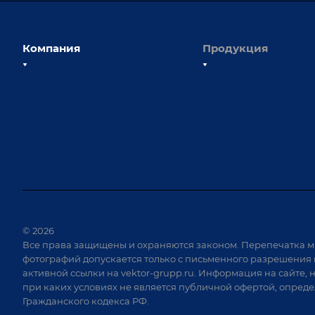
Компания
Продукция
О компании
Сборочно-сварочные с
Наши сотрудники
Оснастка для сварочны
Наши партнеры
Роботизация
Отзывы
Ручная лазерная сварк
очистка
Выставки и мероприятия
Оборудование для пр
Вопрос ответ
крепежа
Реквизиты
Приварной крепеж
Документы
© 2026
Специализированные
Все права защищены и охраняются законом. Перепечатка м
Вакансии
для сварки крупногаб
фотографий допускается только с письменного разрешения 
изделий
активной ссылки на
vektor-grupp.ru
. Информация на сайте, 
Позиционеры и враща
при каких условиях не является публичной офертой, опред
Гражданского кодекса РФ.
Сварочные аппараты