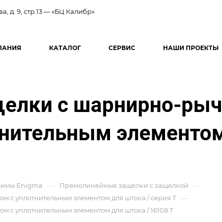
ва, д. 9, стр.13 — «БЦ Калибр»
ПАНИЯ
КАТАЛОГ
СЕРВИС
НАШИ ПРОЕКТЫ
щелки с шарнирно-р
нительным элементом
—
—
имы Enigma
Прямолинейные защелки с защелкой
—
с уплотнительным элементом для штока / серия T
с уплотнительным элементом для штока / 16108 T