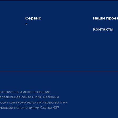
Сервис
Наши прое
Контакты
толы
Сервисное обслуживание
х столов
Обучение
Доставка
а и
Лизинг
Демонстрация оборудования
иварки
Монтаж
Гарантия
Аудит производства на предмет
 решения
возможности автоматизации
атериалов и использование
аритных
владельцев сайта и при наличии
носит ознакомительный характер и ни
тели
еляемой положениями Статьи 437