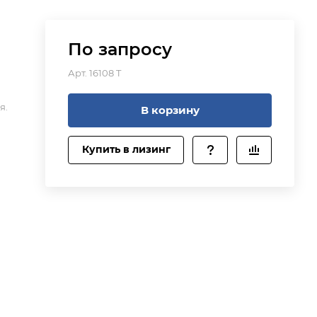
По зап
р
осу
Арт.
16108 T
я.
В корзину
о-
Купить в лизинг
ых
ый
ли