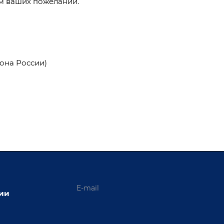
ем ваших пожеланий.
она России)
ции