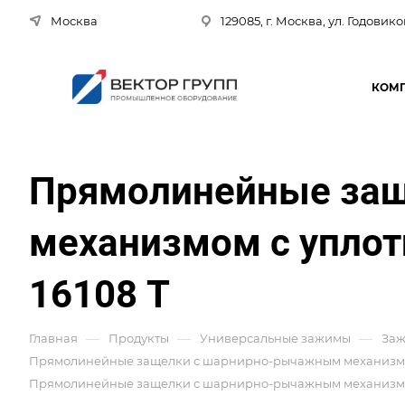
Москва
129085, г. Москва, ул. Годовико
КОМ
Прямолинейные за
механизмом с уплот
16108 T
—
—
—
Главная
Продукты
Универсальные зажимы
Заж
Прямолинейные защелки с шарнирно-рычажным механизмом 
Прямолинейные защелки с шарнирно-рычажным механизмом 