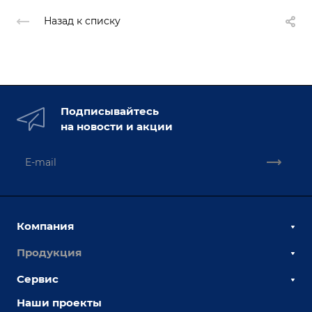
Назад к списку
Подписывайтесь
на новости и акции
Компания
Продукция
О компании
Наши сотрудники
Сервис
Сборочно-сварочные столы
Наши партнеры
Оснастка для сварочных столов
Наши проекты
Сервисное обслуживание
Отзывы