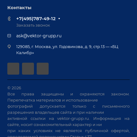
Роботизация
Обучение
Контакты
Выставки и мероприятия
Ручная лазерная сварка и очистка
Доставка
Вопрос ответ
+7(495)787-49-12
Оборудование для приварки крепежа
Лизинг
Реквизиты
Заказать звонок
Приварной крепеж
Демонстрация оборудования
Документы
ask@vektor-grupp.ru
Специализированные решения для сварки
Монтаж
Вакансии
крупногабаритных изделий
129085, г. Москва, ул. Годовикова, д. 9, стр.13 — «БЦ
Гарантия
Позиционеры и вращатели
Калибр»
Аудит производства на предмет возможности
Сварочные аппараты
автоматизации
Вакуумные траверсы
Зачистные станки
Машины контактной сварки
© 2026
Все права защищены и охраняются законом.
Универсальные зажимы
Перепечатка материалов и использование
Системы аспирации
фотографий допускается только с письменного
Станки лазерной резки
разрешения владельцев сайта и при наличии
активной ссылки на
vektor-grupp.ru
. Информация на
Решения для учебных заведений
сайте, носит ознакомительный характер и ни
при каких условиях не является публичной офертой,
определяемой положениями Статьи 437