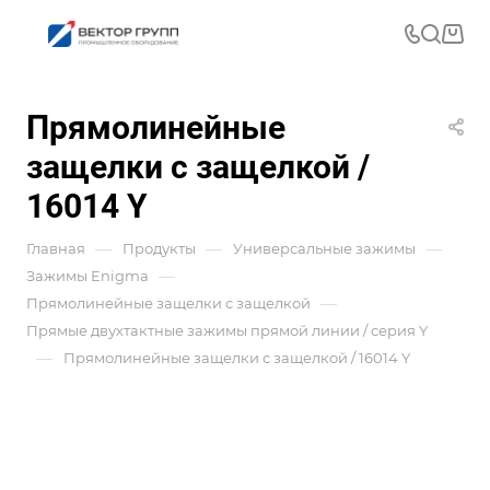
Прямолинейные
защелки с защелкой /
16014 Y
—
—
—
Главная
Продукты
Универсальные зажимы
—
Зажимы Enigma
—
Прямолинейные защелки с защелкой
Прямые двухтактные зажимы прямой линии / серия Y
—
Прямолинейные защелки с защелкой / 16014 Y