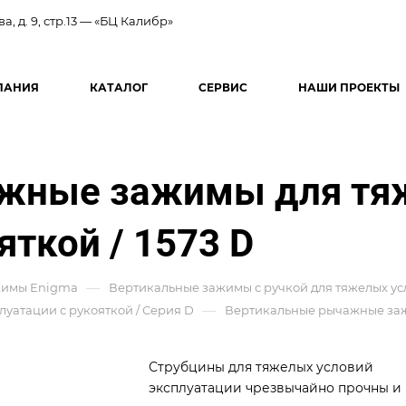
ва, д. 9, стр.13 — «БЦ Калибр»
ПАНИЯ
КАТАЛОГ
СЕРВИС
НАШИ ПРОЕКТЫ
жные зажимы для тя
яткой / 1573 D
—
имы Enigma
Вертикальные зажимы с ручкой для тяжелых ус
—
уатации с рукояткой / Серия D
Вертикальные рычажные зажи
Струбцины для тяжелых условий
эксплуатации чрезвычайно прочны и