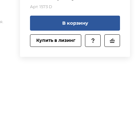
Арт.
1573 D
ой
я.
В корзину
и,
Купить в лизинг
е
ом