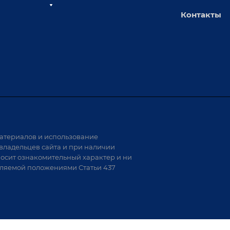
Контакты
толы
Сервисное обслуживание
х столов
Обучение
Доставка
а и
Лизинг
Демонстрация оборудования
иварки
Монтаж
Гарантия
Аудит производства на предмет
 решения
возможности автоматизации
атериалов и использование
аритных
владельцев сайта и при наличии
носит ознакомительный характер и ни
тели
еляемой положениями Статьи 437
варки