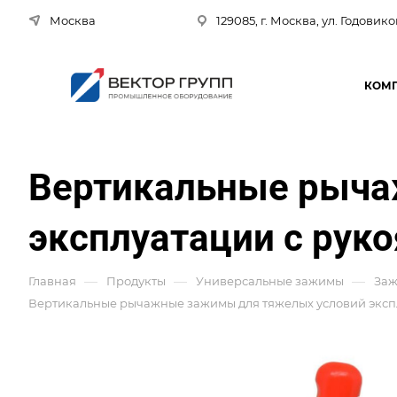
Москва
129085, г. Москва, ул. Годовико
КОМ
Вертикальные рыча
эксплуатации с руко
—
—
—
Главная
Продукты
Универсальные зажимы
Заж
Вертикальные рычажные зажимы для тяжелых условий экспл