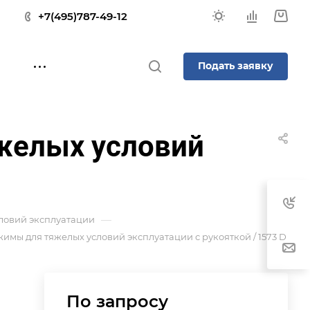
+7(495)787-49-12
Подать заявку
желых условий
—
ловий эксплуатации
мы для тяжелых условий эксплуатации с рукояткой / 1573 D
По зап
р
осу