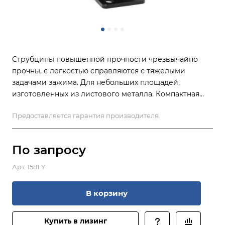
Струбцины повышенной прочности чрезвычайно
прочны, с легкостью справляются с тяжелыми
задачами зажима. Для небольших площадей,
изготовленных из листового металла. Компактная
конструкция, ступенчатые подвесные болты с
Предоставляется гарантия производителя.
закаленной и отшлифованной поверхностью,
закаленные и обработанные с допуском H7 втулки
внутреннего диаметра, широко открывающийся
По зап
р
осу
рабочий рычаг для освобождения рабочего
пространства, варианты монтажного основания.
Арт.
1581 Y
В корзину
Купить в лизинг