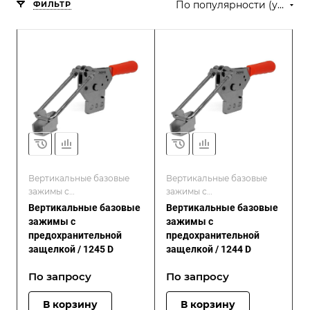
По популярности (убывание)
ФИЛЬТР
Вертикальные базовые
Вертикальные базовые
зажимы с
зажимы с
предохранительной
предохранительной
Вертикальные базовые
Вертикальные базовые
защелкой / Серия D
защелкой / Серия D
зажимы с
зажимы с
предохранительной
предохранительной
защелкой / 1245 D
защелкой / 1244 D
По зап
р
осу
По зап
р
осу
В корзину
В корзину