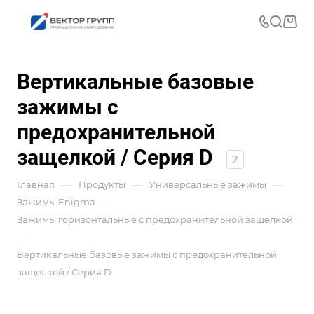
Вертикальные базовые
зажимы с
предохранительной
защелкой / Серия D
2
—
—
—
Главная
Продукты
Универсальные зажимы
—
Зажимы Enigma
Зажимы горизонтальные с предохранительной защелкой
—
Вертикальные базовые зажимы с предохранительной
защелкой / Серия D