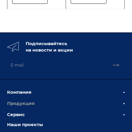
Подписывайтесь
на новости и акции
Компания
Продукция
О компании
Наши сотрудники
Сервис
Сборочно-сварочные столы
Наши партнеры
Оснастка для сварочных столов
Наши проекты
Сервисное обслуживание
Отзывы
Роботизация