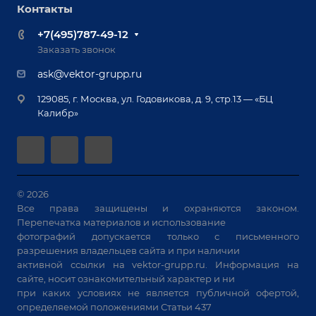
Обучение
Контакты
Выставки и мероприятия
Ручная лазерная сварка и очистка
Доставка
Вопрос ответ
+7(495)787-49-12
Оборудование для приварки крепежа
Лизинг
Реквизиты
Заказать звонок
Приварной крепеж
Демонстрация оборудования
Документы
ask@vektor-grupp.ru
Специализированные решения для сварки
Монтаж
Вакансии
крупногабаритных изделий
129085, г. Москва, ул. Годовикова, д. 9, стр.13 — «БЦ
Гарантия
Позиционеры и вращатели
Калибр»
Аудит производства на предмет возможности
Сварочные аппараты
автоматизации
Вакуумные траверсы
Зачистные станки
Машины контактной сварки
© 2026
Все права защищены и охраняются законом.
Универсальные зажимы
Перепечатка материалов и использование
Системы аспирации
фотографий допускается только с письменного
Станки лазерной резки
разрешения владельцев сайта и при наличии
активной ссылки на
vektor-grupp.ru
. Информация на
Решения для учебных заведений
сайте, носит ознакомительный характер и ни
при каких условиях не является публичной офертой,
определяемой положениями Статьи 437