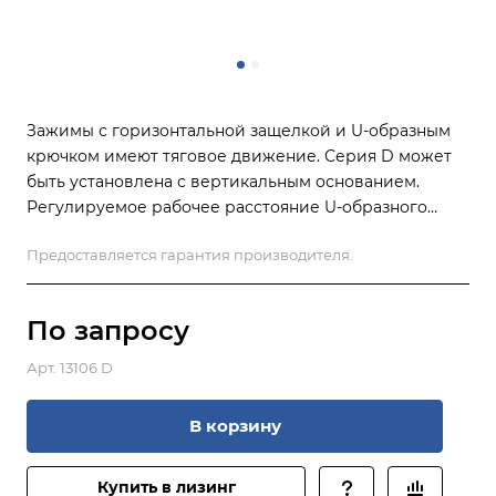
Зажимы с горизонтальной защелкой и U-образным
крючком имеют тяговое движение. Серия D может
быть установлена ​​с вертикальным основанием.
Регулируемое рабочее расстояние U-образного
крюка (ход). Зажимы этого типа обычно
Предоставляется гарантия производителя.
используются для закрытия крышек и дверей
машин. в измерительных лабораториях возможно
изготовление черного цвета по запросу.
По зап
р
осу
Арт.
13106 D
В корзину
Купить в лизинг