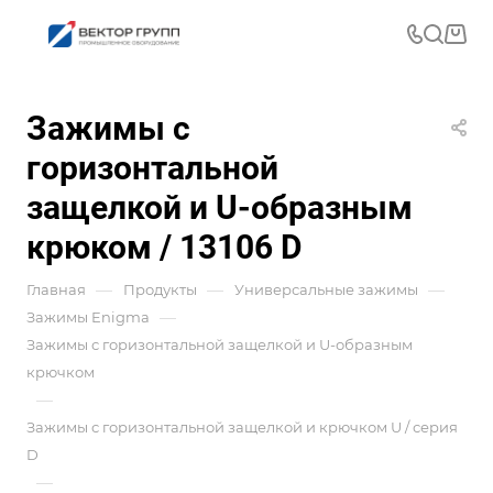
Зажимы с
горизонтальной
защелкой и U-образным
крюком / 13106 D
—
—
—
Главная
Продукты
Универсальные зажимы
—
Зажимы Enigma
Зажимы с горизонтальной защелкой и U-образным
крючком
—
Зажимы с горизонтальной защелкой и крючком U / серия
D
—