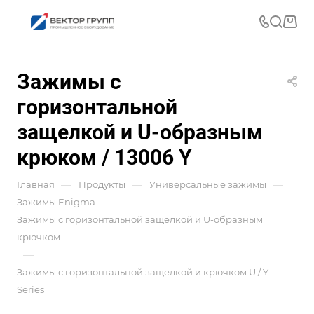
Зажимы с
горизонтальной
защелкой и U-образным
крюком / 13006 Y
—
—
—
Главная
Продукты
Универсальные зажимы
—
Зажимы Enigma
Зажимы с горизонтальной защелкой и U-образным
крючком
—
Зажимы с горизонтальной защелкой и крючком U / Y
Series
—