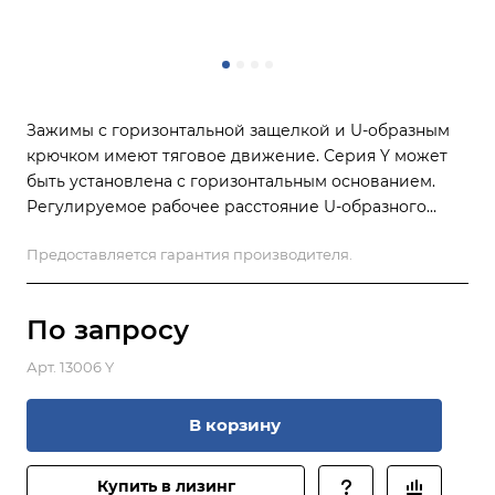
Зажимы с горизонтальной защелкой и U-образным
крючком имеют тяговое движение. Серия Y может
быть установлена ​​с горизонтальным основанием.
Регулируемое рабочее расстояние U-образного
крюка (ход). Зажимы этого типа обычно
Предоставляется гарантия производителя.
используются для закрытия крышек и дверей
машин. в измерительных лабораториях возможно
изготовление черного цвета по запросу.
По зап
р
осу
Арт.
13006 Y
В корзину
Купить в лизинг