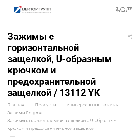
Зажимы с
горизонтальной
защелкой, U-образным
крючком и
предохранительной
защелкой / 13112 YK
—
—
—
Главная
Продукты
Универсальные зажимы
—
Зажимы Enigma
Зажимы с горизонтальной защелкой с U-образным
крюком и предохранительной защелкой
—