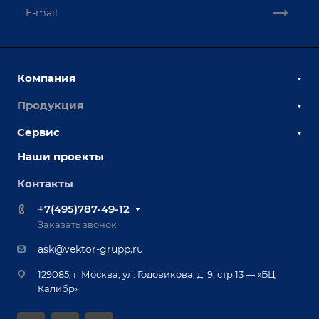
Компания
Продукция
О компании
Наши сотрудники
Сервис
Сборочно-сварочные столы
Наши партнеры
Оснастка для сварочных столов
Наши проекты
Сервисное обслуживание
Отзывы
Роботизация
Обучение
Контакты
Выставки и мероприятия
Ручная лазерная сварка и очистка
Доставка
Вопрос ответ
+7(495)787-49-12
Оборудование для приварки крепежа
Лизинг
Реквизиты
Заказать звонок
Приварной крепеж
Демонстрация оборудования
Документы
ask@vektor-grupp.ru
Специализированные решения для сварки
Монтаж
Вакансии
крупногабаритных изделий
129085, г. Москва, ул. Годовикова, д. 9, стр.13 — «БЦ
Гарантия
Позиционеры и вращатели
Калибр»
Аудит производства на предмет возможности
Сварочные аппараты
автоматизации