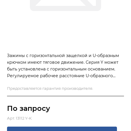
Зажимы с горизонтальной защелкой и U-образным
крючком имеют тяговое движение. Серия Y может
быть установлена ​​с горизонтальным основанием.
Регулируемое рабочее расстояние U-образного
крюка (ход). Зажимы этого типа обычно
Предоставляется гарантия производителя.
используются для закрытия крышек и дверей
машин. в измерительных лабораториях по заказу
возможно изготовление в черном цвете. Для
По зап
р
осу
дополнительной безопасности имеет
защелкивающийся механизм.
Арт.
13112 Y-K